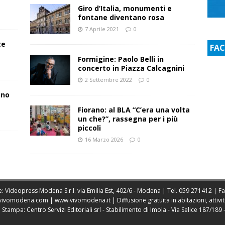
Giro d’Italia, monumenti e
fontane diventano rosa
7 Aprile 2021
0
te
FA
Formigine: Paolo Belli in
concerto in Piazza Calcagnini
2 Settembre 2022
0
ano
Fiorano: al BLA “C’era una volta
un che?”, rassegna per i più
piccoli
16 Marzo 2026
0
: Videopress Modena S.r.l. via Emilia Est, 402/6 - Modena | Tel.
059 271412
| F
vivomodena.com
|
www.vivomodena.it
| Diffusione gratuita in abitazioni, atti
ampa: Centro Servizi Editoriali srl - Stabilimento di Imola - Via Selice 187/189