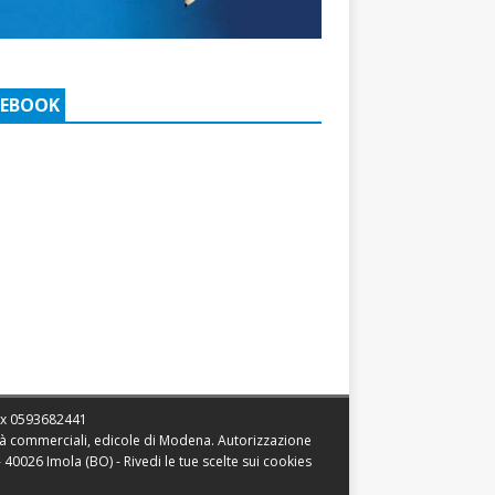
CEBOOK
ax
0593682441
vità commerciali, edicole di Modena. Autorizzazione
 - 40026 Imola (BO) -
Rivedi le tue scelte sui cookies