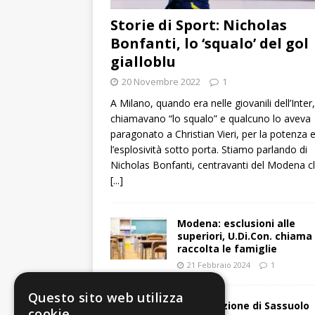
Storie di Sport: Nicholas
Bonfanti, lo ‘squalo’ del gol
gialloblu
20 Novembre 2022
1
A Milano, quando era nelle giovanili dell’Inter,
chiamavano “lo squalo” e qualcuno lo aveva
paragonato a Christian Vieri, per la potenza 
l’esplosività sotto porta. Stiamo parlando di
Nicholas Bonfanti, centravanti del Modena c
[...]
Modena: esclusioni alle
superiori, U.Di.Con. chiama
raccolta le famiglie
21 Febbraio 2024
1
Questo sito web utilizza
Issuu edizione di Sassuolo
cookie