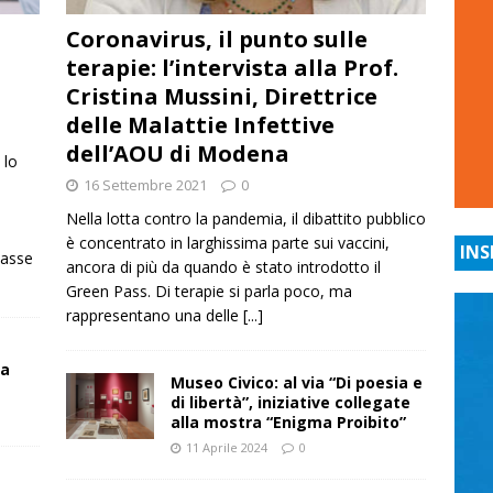
Coronavirus, il punto sulle
terapie: l’intervista alla Prof.
Cristina Mussini, Direttrice
delle Malattie Infettive
dell’AOU di Modena
 lo
16 Settembre 2021
0
e
Nella lotta contro la pandemia, il dibattito pubblico
è concentrato in larghissima parte sui vaccini,
INS
lasse
ancora di più da quando è stato introdotto il
Green Pass. Di terapie si parla poco, ma
rappresentano una delle
[...]
 a
Museo Civico: al via “Di poesia e
di libertà”, iniziative collegate
alla mostra “Enigma Proibito”
11 Aprile 2024
0