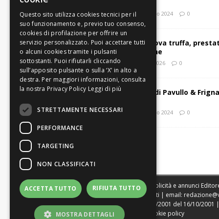
mensile
17 Gennaio 2024
0
Carpi: nuova truffa, presta
attenzione
6 Agosto 2026
0
Leggi di più
Edizione di Pavullo & Frign
mensile
STRETTAMENTE NECESSARI
24 Gennaio 2024
0
PERFORMANCE
TARGETING
NON CLASSIFICATI
Sede legale, Redazione, pubblicità e annunci Editore
RIFIUTA TUTTO
ACCETTA TUTTO
Direttore Resp. Giovanni Botti | email:
redazione@
Tribunale di Modena n. 1604/2001 del 16/10/2001 | St
|
Web Agency Modena
|
Cookie policy
MOSTRA DETTAGLI