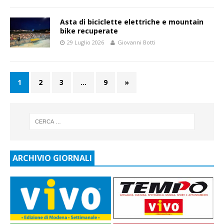
Asta di biciclette elettriche e mountain
bike recuperate
29 Luglio 2026
Giovanni Botti
1
2
3
…
9
»
ARCHIVIO GIORNALI