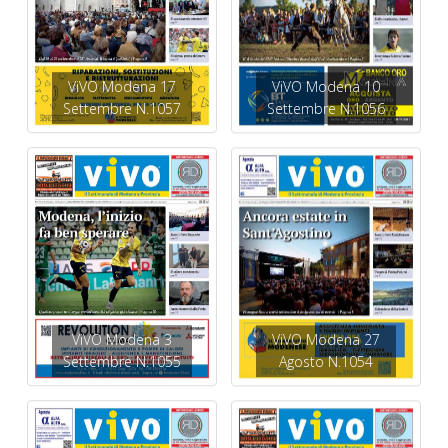
ViVO Modena 17
ViVO Modena 10
Settembre N.1057
Settembre N.1056
ViVO Modena 3
ViVO Modena 27
Settembre N.1055
Agosto N.1054