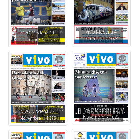
ViVO Modena 4
ViVO Modena 11
Dicembre N.1024
Dicembre N.1025
VIVO Modena 20
VIVO Modena 27
Novembre N.1022
Novembre N.1023