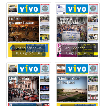
ViVO Modena Del
ViVO Modena 11
18 Giugno N.1049
Giugno N.1048