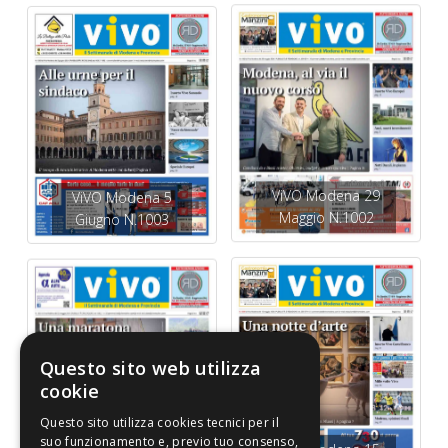
ViVO Modena 29
ViVO Modena 5
Maggio N.1002
Giugno N.1003
Questo sito web utilizza
cookie