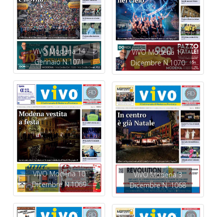
ViVO Modena 14
ViVO Modena 17
Gennaio N.1071
Dicembre N.1070
VIVO Modena 10
ViVO Modena 3
Dicembre N.1069
Dicembre N. 1068