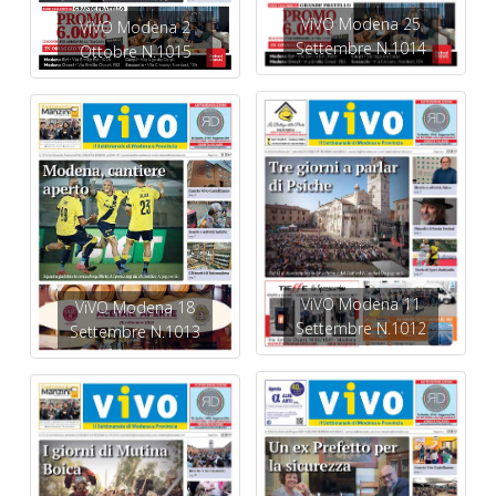
ViVO Modena 25
ViVO Modena 2
Settembre N.1014
Ottobre N.1015
ViVO Modena 11
ViVO Modena 18
Settembre N.1012
Settembre N.1013