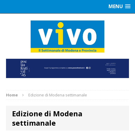
MENU
Home
Edizione di Modena settimanale
Edizione di Modena
settimanale