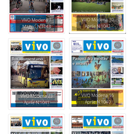
ViVO Modena 30
VIVO Modena 7
Aprile N.1042
Maggio N.1043
ViVO Modena 16
ViVO Modena 23
Aprile N.1040
Aprile N.1041