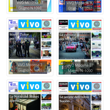
ViVO Modena 17
ViVO Modena 10
Giugno N.1093
Giugno N. 1092
ViVO Modena 3
ViVO Modena 27
Giugno N. 1091
Maggio N. 1090