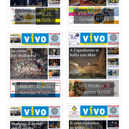
ViVO Modena 22
ViVO Modena 29
Gennaio N.1028
Gennaio N.1029
ViVO Modena 18
ViVO Modena 15
Dicembre N.1026
Gennaio N.1027