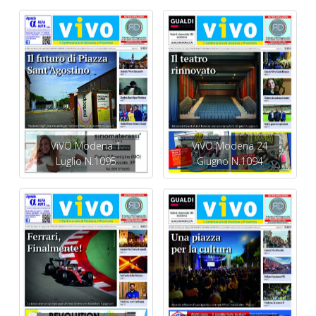
ViVO Modena 1
ViVO Modena 24
Luglio N.1095
Giugno N.1094