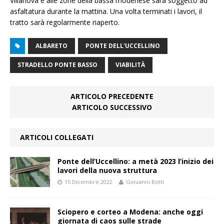
Villanova e alle zone della bassa modenese sarà soggetto ad
asfaltatura durante la mattina. Una volta terminati i lavori, il
tratto sarà regolarmente riaperto.
ALBARETO
PONTE DELL'UCCELLINO
STRADELLO PONTE BASSO
VIABILITÀ
ARTICOLO PRECEDENTE
ARTICOLO SUCCESSIVO
ARTICOLI COLLEGATI
Ponte dell’Uccellino: a metà 2023 l’inizio dei
lavori della nuova struttura
15 Dicembre 2022
Giovanni Botti
Sciopero e corteo a Modena: anche oggi
giornata di caos sulle strade