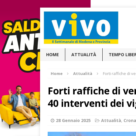
HOME
ATTUALITÀ
TEMPO LIBE
Home
Attualità
Forti raffiche di v
Forti raffiche di ve
40 interventi dei vi
28 Gennaio 2025
Attualità
,
Cron