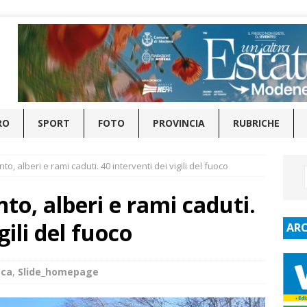
RO
SPORT
FOTO
PROVINCIA
RUBRICHE
ento, alberi e rami caduti. 40 interventi dei vigili del fuoco
nto, alberi e rami caduti.
gili del fuoco
ARC
aca
,
Slide_homepage