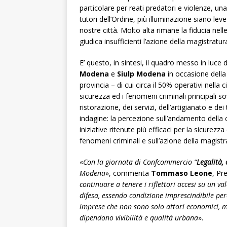
particolare per reati predatori e violenze, una
tutori dell’Ordine, più illuminazione siano lev
nostre città. Molto alta rimane la fiducia ne
giudica insufficienti l’azione della magistratura
E’ questo, in sintesi, il quadro messo in luc
Modena
e
Siulp Modena
in occasione dell
provincia – di cui circa il 50% operativi nella
sicurezza ed i fenomeni criminali principali s
ristorazione, dei servizi, dell’artigianato e dei
indagine: la percezione sull’andamento della c
iniziative ritenute più efficaci per la sicurezz
fenomeni criminali e sull’azione della magistra
«
Con la giornata di Confcommercio “
Legalità, 
Modena
», commenta
Tommaso Leone
, Pr
continuare a tenere i riflettori accesi su un v
difesa, essendo condizione imprescindibile perc
imprese che non sono solo attori economici, ma 
dipendono vivibilità e qualità urbana
».