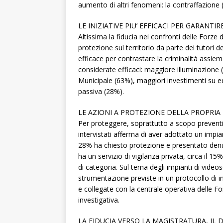
aumento di altri fenomeni: la contraffazione (p
LE INIZIATIVE PIU’ EFFICACI PER GARANTI
Altissima la fiducia nei confronti delle Forze
protezione sul territorio da parte dei tutori dell
efficace per contrastare la criminalità assiem
considerate efficaci: maggiore illuminazione (5
Municipale (63%), maggiori investimenti su edi
passiva (28%).
LE AZIONI A PROTEZIONE DELLA PROPRIA
Per proteggere, soprattutto a scopo preventivo
intervistati afferma di aver adottato un impia
28% ha chiesto protezione e presentato denunc
ha un servizio di vigilanza privata, circa il 1
di categoria. Sul tema degli impianti di video
strumentazione previste in un protocollo di i
e collegate con la centrale operativa delle For
investigativa.
LA FIDUCIA VERSO LA MAGISTRATURA, IL D