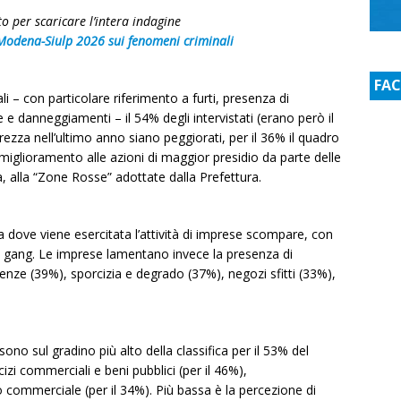
tto per scaricare l’intera indagine
odena-Siulp 2026 sui fenomeni criminali
FA
i – con particolare riferimento a furti, presenza di
 e danneggiamenti – il 54% degli intervistati (erano però il
curezza nell’ultimo anno siano peggiorati, per il 36% il quadro
l miglioramento alle azioni di maggior presidio da parte delle
, alla “Zone Rosse” adottate dalla Prefettura.
 dove viene esercitata l’attività di imprese scompare, con
y gang. Le imprese lamentano invece la presenza di
nze (39%), sporcizia e degrado (37%), negozi sfitti (33%),
i sono sul gradino più alto della classifica per il 53% del
 commerciali e beni pubblici (per il 46%),
o commerciale (per il 34%). Più bassa è la percezione di