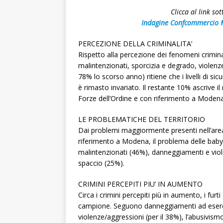
Clicca al link so
Indagine Confcommercio M
PERCEZIONE DELLA CRIMINALITA’
Rispetto alla percezione dei fenomeni criminal
malintenzionati, sporcizia e degrado, violenze
78% lo scorso anno) ritiene che i livelli di si
è rimasto invariato. Il restante 10% ascrive i
Forze dell’Ordine e con riferimento a Modena
LE PROBLEMATICHE DEL TERRITORIO
Dai problemi maggiormente presenti nell’area
riferimento a Modena, il problema delle bab
malintenzionati (46%), danneggiamenti e viole
spaccio (25%).
CRIMINI PERCEPITI PIU’ IN AUMENTO
Circa i crimini percepiti più in aumento, i furt
campione. Seguono danneggiamenti ad esercizi
violenze/aggressioni (per il 38%), l’abusivism