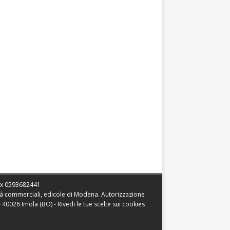
ax
0593682441
vità commerciali, edicole di Modena. Autorizzazione
 - 40026 Imola (BO) -
Rivedi le tue scelte sui cookies