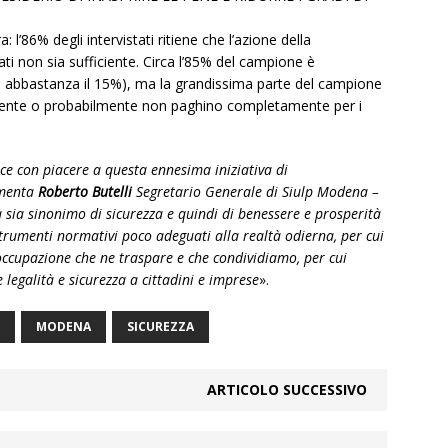
: l’86% degli intervistati ritiene che l’azione della
ati non sia sufficiente. Circa l’85% del campione è
%, abbastanza il 15%), ma la grandissima parte del campione
mente o probabilmente non paghino completamente per i
sce con piacere a questa ennesima iniziativa di
mmenta
Roberto Butelli
Segretario Generale di Siulp Modena –
 sia sinonimo di sicurezza e quindi di benessere e prosperità
rumenti normativi poco adeguati alla realtà odierna, per cui
occupazione che ne traspare e che condividiamo, per cui
legalità e sicurezza a cittadini e imprese
».
MODENA
SICUREZZA
ARTICOLO SUCCESSIVO