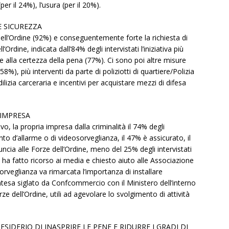
er il 24%), l’usura (per il 20%).
RE SICUREZZA
 dell’Ordine (92%) e conseguentemente forte la richiesta di
’Ordine, indicata dall’84% degli intervistati l’iniziativa più
e alla certezza della pena (77%). Ci sono poi altre misure
8%), più interventi da parte di poliziotti di quartiere/Polizia
lizia carceraria e incentivi per acquistare mezzi di difesa
 IMPRESA
, la propria impresa dalla criminalità il 74% degli
nto d’allarme o di videosorveglianza, il 47% è assicurato, il
ia alle Forze dell’Ordine, meno del 25% degli intervistati
5% ha fatto ricorso ai media e chiesto aiuto alle Associazione
sorveglianza va rimarcata l’importanza di installare
ntesa siglato da Confcommercio con il Ministero dell’interno
ze dell’Ordine, utili ad agevolare lo svolgimento di attività
ESIDERIO DI INASPRIRE LE PENE E RIDURRE I GRADI DI