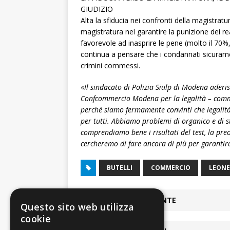
GIUDIZIO
Alta la sfiducia nei confronti della magistratura
magistratura nel garantire la punizione dei re
favorevole ad inasprire le pene (molto il 70
continua a pensare che i condannati sicura
crimini commessi.
«
Il sindacato di Polizia Siulp di Modena aderi
Confcommercio Modena per la legalità – co
perché siamo fermamente convinti che legalità
per tutti.
Abbiamo problemi di organico e di st
comprendiamo bene i risultati del test, la pre
cercheremo di fare ancora di più per garantire 
BUTELLI
COMMERCIO
LEONE
ARTICOLO PRECEDENTE
Questo sito web utilizza
cookie