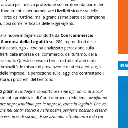
 ancora più incisiva protezione sul territorio da parte dei
e fondamentali per aumentare i livelli di sicurezza delle
lle Forze dell’Ordine, ma la grandissima parte del campione
, così come l’efficacia delle leggi vigenti.
e dalla nuova indagine condotta da
Confcommercio
a
Giornata della Legalità
su 280 imprenditori della
 città capoluogo -, che ha analizzato percezione sulla
offerti dalle imprese del commercio, del turismo, della
 trasporti. Questi i consueti temi trattati dall’articolata
INS
riminalità, le misure di prevenzione e tutela adottate, le
a delle imprese, la percezione sulle leggi che contrastano i
tura, i problemi del territorio.
ci piace
” e l’indagine condotta assieme agli amici di SIULP
esidente provinciale di Confcommercio Modena, «
vogliamo
alore imprescindibile per le imprese, come la legalità. Che va
hé nei centri storici e nelle nostre periferie possano esserci
veri presidi sociali, di servizio alla cittadinanza e da cui