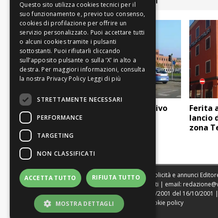
ARTICOLI COLLEGATI
Leggi di più
STRETTAMENTE NECESSARI
Nel modenese in arrivo
Ferita 
più agenti di polizia
lancio 
PERFORMANCE
zona T
TARGETING
NON CLASSIFICATI
Sede legale, Redazione, pubblicità e annunci Editore
RIFIUTA TUTTO
ACCETTA TUTTO
Direttore Resp. Giovanni Botti | email:
redazione@
Tribunale di Modena n. 1604/2001 del 16/10/2001 | St
|
Web Agency Modena
|
Cookie policy
MOSTRA DETTAGLI
|
Privacy policy