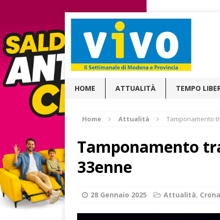
HOME
ATTUALITÀ
TEMPO LIBE
Home
Attualità
Tamponamento tr
Tamponamento tra
33enne
28 Gennaio 2025
Attualità
,
Cron