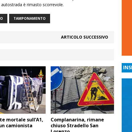
in autostrada è rimasto scorrevole.
TO
TAMPONAMENTO
ARTICOLO SUCCESSIVO
INS
te mortale sull’A1,
Complanarina, rimane
un camionista
chiuso Stradello San
Lorenzo