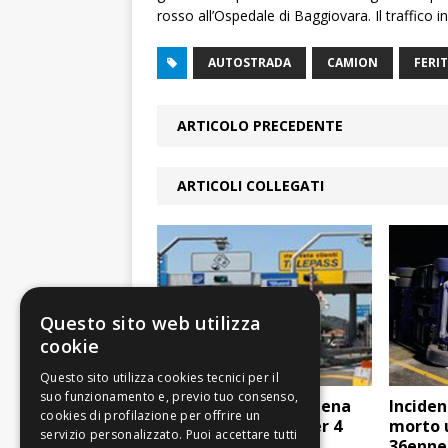
rosso all’Ospedale di Baggiovara. Il traffico 
AUTOSTRADA
CAMION
FERI
ARTICOLO PRECEDENTE
ARTICOLI COLLEGATI
Questo sito web utilizza
cookie
Chiude il tratto Modena
Inciden
Sud-Valsamoggia per 4
morto 
notti
36enne