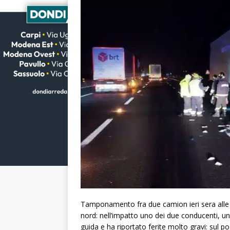
Tamponamento fra due camion ieri sera alle 
nord: nell’impatto uno dei due conducenti, un
guida e ha riportato ferite molto gravi: sul p