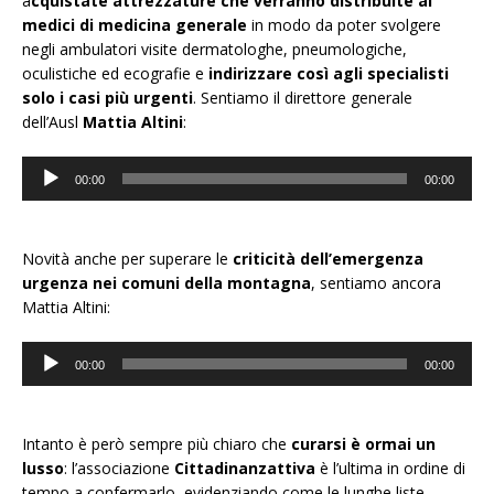
a
cquistate attrezzature che verranno distribuite ai
medici di medicina generale
in modo da poter svolgere
negli ambulatori visite dermatologhe, pneumologiche,
oculistiche ed ecografie e
indirizzare così agli specialisti
solo i casi più urgenti
. Sentiamo il direttore generale
dell’Ausl
Mattia Altini
:
Audio
00:00
00:00
Player
Novità anche per superare le
criticità dell’emergenza
urgenza nei comuni della montagna
, sentiamo ancora
Mattia Altini:
Audio
00:00
00:00
Player
Intanto è però sempre più chiaro che
curarsi è ormai un
lusso
: l’associazione
Cittadinanzattiva
è l’ultima in ordine di
tempo a confermarlo, evidenziando come le lunghe liste