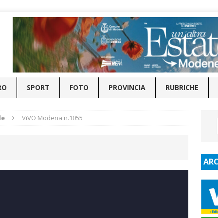
RO
SPORT
FOTO
PROVINCIA
RUBRICHE
le
ViVO Modena n.1055
ARC