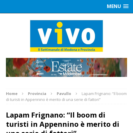
MENU
Home
Provincia
Pavullo
Lapam Frignano: “Il boom
di turisti in Appennino è merito di una serie di fattori”
Lapam Frignano: “Il boom di
turisti in Appennino è merito di