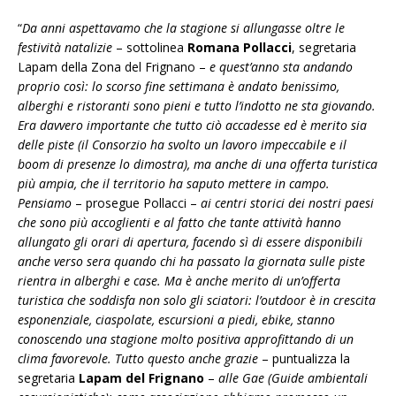
“
Da anni aspettavamo che la stagione si allungasse oltre le
festività natalizie
– sottolinea
Romana Pollacci
, segretaria
Lapam della Zona del Frignano –
e quest’anno sta andando
proprio così: lo scorso fine settimana è andato benissimo,
alberghi e ristoranti sono pieni e tutto l’indotto ne sta giovando.
Era davvero importante che tutto ciò accadesse ed è merito sia
delle piste (il Consorzio ha svolto un lavoro impeccabile e il
boom di presenze lo dimostra), ma anche di una offerta turistica
più ampia, che il territorio ha saputo mettere in campo.
Pensiamo
– prosegue Pollacci –
ai centri storici dei nostri paesi
che sono più accoglienti e al fatto che tante attività hanno
allungato gli orari di apertura, facendo sì di essere disponibili
anche verso sera quando chi ha passato la giornata sulle piste
rientra in alberghi e case. Ma è anche merito di un’offerta
turistica che soddisfa non solo gli sciatori: l’outdoor è in crescita
esponenziale, ciaspolate, escursioni a piedi, ebike, stanno
conoscendo una stagione molto positiva approfittando di un
clima favorevole. Tutto questo anche grazie
– puntualizza la
segretaria
Lapam del Frignano
–
alle Gae (Guide ambientali