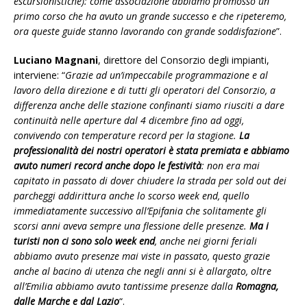
escursionistiche): come associazione abbiamo promosso un
primo corso che ha avuto un grande successo e che ripeteremo,
ora queste guide stanno lavorando con grande soddisfazione
”.
Luciano Magnani
, direttore del Consorzio degli impianti,
interviene: “
Grazie ad un’impeccabile programmazione e al
lavoro della direzione e di tutti gli operatori del Consorzio, a
differenza anche delle stazione confinanti siamo riusciti a dare
continuità nelle aperture dal 4 dicembre fino ad oggi,
convivendo con temperature record per la stagione.
La
professionalità dei nostri operatori è stata premiata e abbiamo
avuto numeri record anche dopo le festività
: non era mai
capitato in passato di dover chiudere la strada per sold out dei
parcheggi addirittura anche lo scorso week end, quello
immediatamente successivo all’Epifania che solitamente gli
scorsi anni aveva sempre una flessione delle presenze.
Ma i
turisti non ci sono solo week end
, anche nei giorni feriali
abbiamo avuto presenze mai viste in passato, questo grazie
anche al bacino di utenza che negli anni si è allargato, oltre
all’Emilia abbiamo avuto tantissime presenze dalla
Romagna,
dalle Marche e dal Lazio
“.