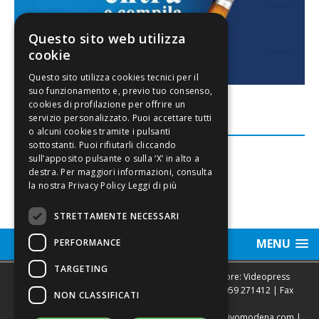
Questo sito web utilizza
cookie
FACEBOOK
Leggi di più
STRETTAMENTE NECESSARI
MENU
PERFORMANCE
TARGETING
Sede legale, Redazione, pubblicità e annunci Editore: Videopress
Modena S.r.l. via Emilia Est, 402/6 - Modena | Tel.
059 271412
| Fax
NON CLASSIFICATI
0593682441
Direttore Resp. Giovanni Botti | email:
redazione@vivomodena.com
|