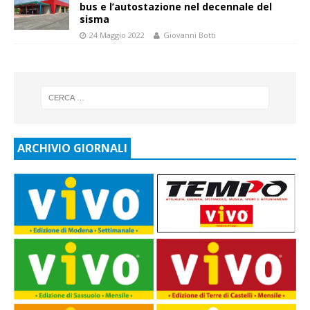
bus e l’autostazione nel decennale del
sisma
24 Maggio 2022
Giovanni Botti
ARCHIVIO GIORNALI