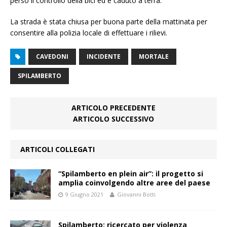
perso il controllo della bici ed è caduto a terra.
La strada è stata chiusa per buona parte della mattinata per
consentire alla polizia locale di effettuare i rilievi.
CAVEDONI
INCIDENTE
MORTALE
SPILAMBERTO
ARTICOLO PRECEDENTE
ARTICOLO SUCCESSIVO
ARTICOLI COLLEGATI
“Spilamberto en plein air”: il progetto si
amplia coinvolgendo altre aree del paese
9 Giugno 2021
Giovanni Botti
Spilamberto: ricercato per violenza