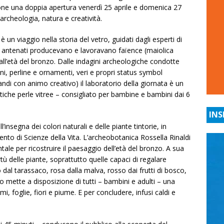
one una doppia apertura venerdì 25 aprile e domenica 27
archeologia, natura e creatività.
 è un viaggio nella storia del vetro, guidati dagli esperti di
i antenati producevano e lavoravano faïence (maiolica
dall’età del bronzo. Dalle indagini archeologiche condotte
oni, perline e ornamenti, veri e propri status symbol
grandi con animo creativo) il laboratorio della giornata è un
 antiche perle vitree – consigliato per bambine e bambini dai 6
INS
’insegna dei colori naturali e delle piante tintorie, in
nto di Scienze della Vita. L’archeobotanica Rossella Rinaldi
tale per ricostruire il paesaggio dell’età del bronzo. A sua
rtù delle piante, soprattutto quelle capaci di regalare
o dal tarassaco, rosa dalla malva, rosso dai frutti di bosco,
vo mette a disposizione di tutti – bambini e adulti – una
i, foglie, fiori e piume. E per concludere, infusi caldi e