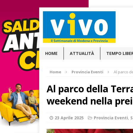
HOME
ATTUALITÀ
TEMPO LIBE
Home
Provincia Eventi
Al parco d
Al parco della Ter
weekend nella prei
23 Aprile 2025
Provincia Eventi
,
S