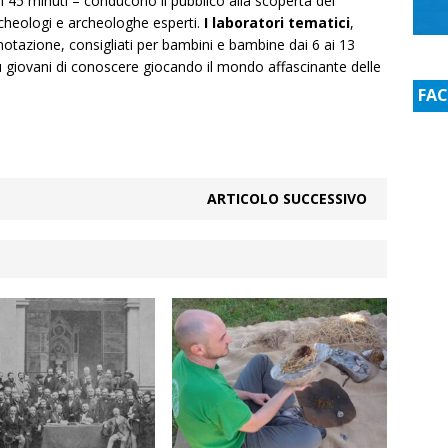
i 45 minuti – conducono il pubblico alla scoperta del
rcheologi e archeologhe esperti.
I laboratori tematici
,
notazione, consigliati per bambini e bambine dai 6 ai 13
ù giovani di conoscere giocando il mondo affascinante delle
FA
ARTICOLO SUCCESSIVO