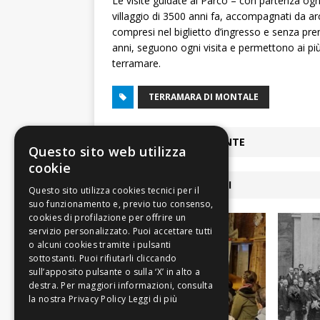
Le visite guidate al Parco – con partenza ogn
villaggio di 3500 anni fa, accompagnati da a
compresi nel biglietto d’ingresso e senza pre
anni, seguono ogni visita e permettono ai pi
terramare.
TERRAMARA DI MONTALE
ARTICOLO PRECEDENTE
Questo sito web utilizza
cookie
ARTICOLI COLLEGATI
Leggi di più