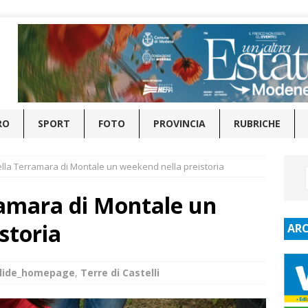
RO
SPORT
FOTO
PROVINCIA
RUBRICHE
ella Terramara di Montale un weekend nella preistoria
ramara di Montale un
storia
ARC
lide_homepage
,
Terre di Castelli