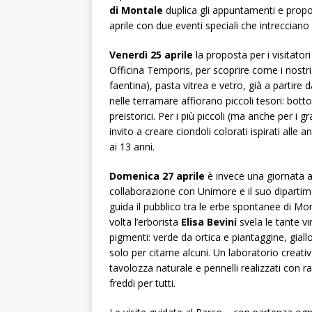
di Montale
duplica gli appuntamenti e prop
aprile con due eventi speciali che intrecciano 
Venerdì 25 aprile
la proposta per i visitatori
Officina Temporis, per scoprire come i nostr
faentina), pasta vitrea e vetro, già a partire 
nelle terramare affiorano piccoli tesori: bott
preistorici. Per i più piccoli (ma anche per i 
invito a creare ciondoli colorati ispirati alle
ai 13 anni.
Domenica 27 aprile
è invece una giornata all
collaborazione con Unimore e il suo dipartime
guida il pubblico tra le erbe spontanee di Mon
volta l’erborista
Elisa Bevini
svela le tante vi
pigmenti: verde da ortica e piantaggine, giall
solo per citarne alcuni. Un laboratorio creati
tavolozza naturale e pennelli realizzati con ram
freddi per tutti.