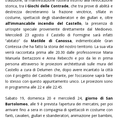
tradizione, la manifestazione ruoterà intorno alla rievocazione
storica, tra
i Giochi delle Contrade
, che tra prove di abilità e
destrezza decreteranno la frazione vincitrice, sfilate in
costume, spettacoli degli sbandieratori e dei giullari e, oltre
all’immancabile incendio del Castello
, la presenza di
un’ospite speciale proveniente direttamente dal Medioevo.
Mercoledì 23 agosto il Castello di Formigine sarà infatti
“abitato” da
Matilde di Canossa
, indimenticabile Gran
Contessa che ha fatto la storia del nostro territorio. La sua vita
verrà raccontata prima alle 20.30 dalle professoresse Maria
Manuela Bertazzoni e Anna Rebecchi e poi da lei in prima
persona attraverso le proiezioni architetturali sulle mura del
Castello a cura di Delumen che, dopo avere incantato la città
con il progetto del Castello Errante, per l’occasione saprà fare
lo stesso con questo appuntamento unico. Le proiezioni sono
in programma alle 22 e alle 22.45.
Sabato 19, domenica 20 e mercoledì 24,
giorno di San
Bartolomeo
, alle 9 è prevista l’apertura dei mercatini, per poi
arrivare fino a sera in compagnia di spettacoli in costume con
fanti, cavalieri, giullari e sbandieratori, animazione per bambini,