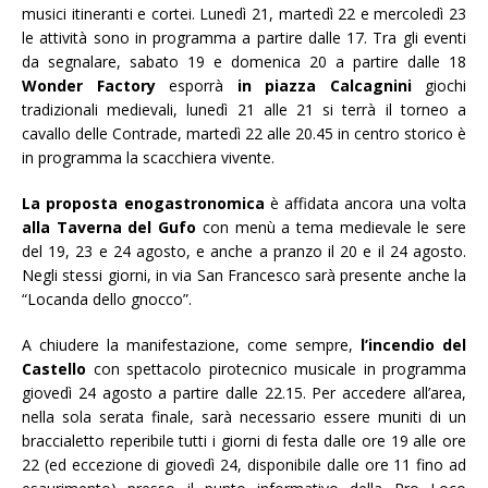
musici itineranti e cortei. Lunedì 21, martedì 22 e mercoledì 23
le attività sono in programma a partire dalle 17. Tra gli eventi
da segnalare, sabato 19 e domenica 20 a partire dalle 18
Wonder Factory
esporrà
in piazza Calcagnini
giochi
tradizionali medievali, lunedì 21 alle 21 si terrà il torneo a
cavallo delle Contrade, martedì 22 alle 20.45 in centro storico è
in programma la scacchiera vivente.
La proposta enogastronomica
è affidata ancora una volta
alla Taverna del Gufo
con menù a tema medievale le sere
del 19, 23 e 24 agosto, e anche a pranzo il 20 e il 24 agosto.
Negli stessi giorni, in via San Francesco sarà presente anche la
“Locanda dello gnocco”.
A chiudere la manifestazione, come sempre,
l’incendio del
Castello
con spettacolo pirotecnico musicale in programma
giovedì 24 agosto a partire dalle 22.15. Per accedere all’area,
nella sola serata finale, sarà necessario essere muniti di un
braccialetto reperibile tutti i giorni di festa dalle ore 19 alle ore
22 (ed eccezione di giovedì 24, disponibile dalle ore 11 fino ad