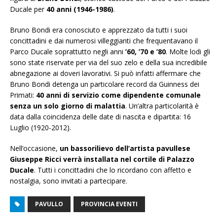
Ducale per
40 anni (1946-1986)
.
Bruno Bondi era conosciuto e apprezzato da tutti i suoi
concittadini e dai numerosi villeggianti che frequentavano il
Parco Ducale soprattutto negli anni
’60, ’70 e ’80
. Molte lodi gli
sono state riservate per via del suo zelo e della sua incredibile
abnegazione ai doveri lavorativi. Si può infatti affermare che
Bruno Bondi detenga un particolare record da Guinness dei
Primati:
40 anni di servizio come dipendente comunale
senza un solo giorno di malattia
. Un’altra particolarità è
data dalla coincidenza delle date di nascita e dipartita: 16
Luglio (1920-2012).
Nell’occasione,
un bassorilievo dell’artista pavullese
Giuseppe Ricci verrà installata nel cortile di Palazzo
Ducale
. Tutti i concittadini che lo ricordano con affetto e
nostalgia, sono invitati a partecipare.
PAVULLO
PROVINCIA EVENTI