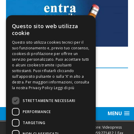
Questo sito web utilizza
cookie
FACEBOOK
Leggi di più
STRETTAMENTE NECESSARI
PERFORMANCE
MENU
TARGETING
Sede legale, Redazione, pubblicità e annunci Editore: Videopress
Modena S.r.l. via Emilia Est, 402/6 - Modena | Tel.
059 271412
| Fax
NON CLASSIFICATI