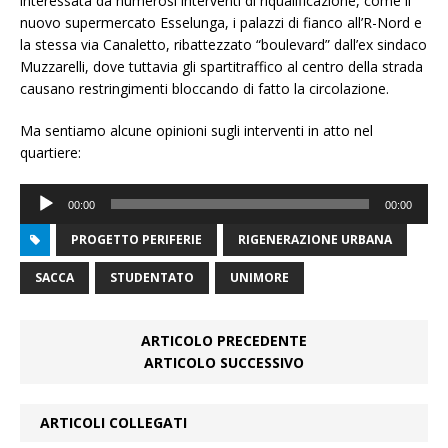
interessata da numerosi interventi di riqualificazione, come il
nuovo supermercato Esselunga, i palazzi di fianco all’R-Nord e
la stessa via Canaletto, ribattezzato “boulevard” dall’ex sindaco
Muzzarelli, dove tuttavia gli spartitraffico al centro della strada
causano restringimenti bloccando di fatto la circolazione.
Ma sentiamo alcune opinioni sugli interventi in atto nel
quartiere:
Audio
00:00
00:00
Player
PROGETTO PERIFERIE
RIGENERAZIONE URBANA
SACCA
STUDENTATO
UNIMORE
ARTICOLO PRECEDENTE
ARTICOLO SUCCESSIVO
ARTICOLI COLLEGATI