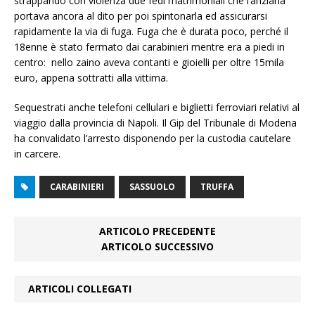
strappando con violenza due fedi matrimoniali che l’anziana
portava ancora al dito per poi spintonarla ed assicurarsi
rapidamente la via di fuga. Fuga che è durata poco, perché il
18enne è stato fermato dai carabinieri mentre era a piedi in
centro: nello zaino aveva contanti e gioielli per oltre 15mila
euro, appena sottratti alla vittima.
Sequestrati anche telefoni cellulari e biglietti ferroviari relativi al
viaggio dalla provincia di Napoli. Il Gip del Tribunale di Modena
ha convalidato l’arresto disponendo per la custodia cautelare
in carcere.
CARABINIERI
SASSUOLO
TRUFFA
ARTICOLO PRECEDENTE
ARTICOLO SUCCESSIVO
ARTICOLI COLLEGATI