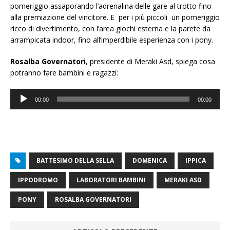
pomeriggio assaporando l’adrenalina delle gare al trotto fino
alla premiazione del vincitore. E per i più piccoli un pomeriggio
ricco di divertimento, con l’area giochi esterna e la parete da
arrampicata indoor, fino all’imperdibile esperienza con i pony.
Rosalba Governatori
, presidente di Meraki Asd, spiega cosa
potranno fare bambini e ragazzi:
Audio
00:00
00:00
Player
BATTESIMO DELLA SELLA
DOMENICA
IPPICA
IPPODROMO
LABORATORI BAMBINI
MERAKI ASD
PONY
ROSALBA GOVERNATORI