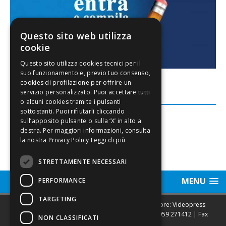
Questo sito web utilizza
cookie
FACEBOOK
Leggi di più
STRETTAMENTE NECESSARI
MENU
PERFORMANCE
TARGETING
Sede legale, Redazione, pubblicità e annunci Editore: Videopress
Modena S.r.l. via Emilia Est, 402/6 - Modena | Tel.
059 271412
| Fax
NON CLASSIFICATI
0593682441