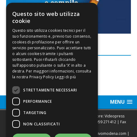
Questo sito web utilizza
cookie
FACEBOOK
Leggi di più
STRETTAMENTE NECESSARI
MENU
PERFORMANCE
TARGETING
Sede legale, Redazione, pubblicità e annunci Editore: Videopress
Modena S.r.l. via Emilia Est, 402/6 - Modena | Tel.
059 271412
| Fax
NON CLASSIFICATI
0593682441
Direttore Resp. Giovanni Botti | email:
redazione@vivomodena.com
|