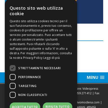
Questo sito web utilizza
cookie
FACEBOOK
Leggi di più
STRETTAMENTE NECESSARI
MENU
PERFORMANCE
TARGETING
Sede legale, Redazione, pubblicità e annunci Editore: Videopress
Modena S.r.l. via Emilia Est, 402/6 - Modena | Tel.
059 271412
| Fax
NON CLASSIFICATI
0593682441
Direttore Resp. Giovanni Botti | email:
redazione@vivomodena.com
|
RIFIUTA TUTTO
ACCETTA TUTTO
www.vivomodena.it
| Diffusione gratuita in abitazioni, attività