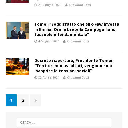
21 Giugno 2021
Giovanni Botti
Tomei: “Soddisfatto che Silk-Faw investa
in Emilia. Ora la bretella Campogalliano
Sassuolo è fondamentale”
4 Maggio 2021
Giovanni Botti
Decreto riaperture, Presidente Tomei:
“Territori non ascoltati, vengono solo
inasprite le tensioni sociali”
22 Aprile 2021
Giovanni Botti
1
2
»