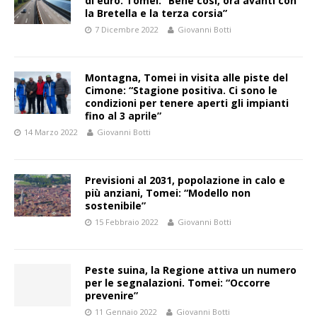
di euro. Tomei: “Bene così, ora avanti con
la Bretella e la terza corsia”
7 Dicembre 2022
Giovanni Botti
Montagna, Tomei in visita alle piste del
Cimone: “Stagione positiva. Ci sono le
condizioni per tenere aperti gli impianti
fino al 3 aprile”
14 Marzo 2022
Giovanni Botti
Previsioni al 2031, popolazione in calo e
più anziani, Tomei: “Modello non
sostenibile”
15 Febbraio 2022
Giovanni Botti
Peste suina, la Regione attiva un numero
per le segnalazioni. Tomei: “Occorre
prevenire”
11 Gennaio 2022
Giovanni Botti