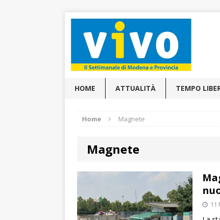
HOME
ATTUALITÀ
TEMPO LIBE
Home
Magnete
Magnete
Mag
nuo
11 
La st