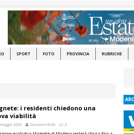
RO
SPORT
FOTO
PROVINCIA
RUBRICHE
ARC
nete: i residenti chiedono una
va viabilità
Maggio 2026
Giovanni Botti
0
azione ecologica Magnete di Modena resterà chiusa fino a