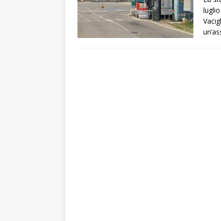
luglio
Vacig
un’as