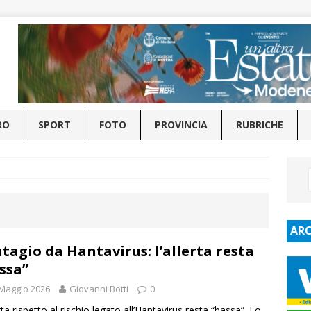
RO
SPORT
FOTO
PROVINCIA
RUBRICHE
ARC
tagio da Hantavirus: l’allerta resta
ssa”
Maggio 2026
Giovanni Botti
0
rta rispetto al rischio legato all’Hantavirus resta “bassa”. Lo