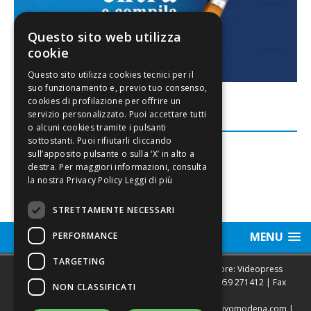
Questo sito web utilizza
cookie
FACEBOOK
Leggi di più
STRETTAMENTE NECESSARI
MENU
PERFORMANCE
TARGETING
Sede legale, Redazione, pubblicità e annunci Editore: Videopress
Modena S.r.l. via Emilia Est, 402/6 - Modena | Tel.
059 271412
| Fax
NON CLASSIFICATI
0593682441
Direttore Resp. Giovanni Botti | email:
redazione@vivomodena.com
|