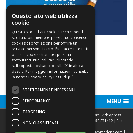
Questo sito web utilizza
cookie
FACEBOOK
Leggi di più
STRETTAMENTE NECESSARI
MENU
PERFORMANCE
TARGETING
Sede legale, Redazione, pubblicità e annunci Editore: Videopress
Modena S.r.l. via Emilia Est, 402/6 - Modena | Tel.
059 271412
| Fax
NON CLASSIFICATI
0593682441
Direttore Resp. Giovanni Botti | email:
redazione@vivomodena.com
|