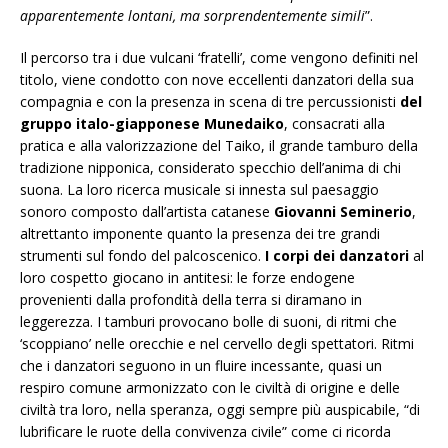
apparentemente lontani, ma sorprendentemente simili
”.
Il percorso tra i due vulcani ‘fratelli’, come vengono definiti nel
titolo, viene condotto con nove eccellenti danzatori della sua
compagnia e con la presenza in scena di tre percussionisti
del
gruppo italo-giapponese Munedaiko
, consacrati alla
pratica e alla valorizzazione del Taiko, il grande tamburo della
tradizione nipponica, considerato specchio dell’anima di chi
suona. La loro ricerca musicale si innesta sul paesaggio
sonoro composto dall’artista catanese
Giovanni Seminerio
,
altrettanto imponente quanto la presenza dei tre grandi
strumenti sul fondo del palcoscenico.
I corpi dei danzatori
al
loro cospetto giocano in antitesi: le forze endogene
provenienti dalla profondità della terra si diramano in
leggerezza. I tamburi provocano bolle di suoni, di ritmi che
‘scoppiano’ nelle orecchie e nel cervello degli spettatori. Ritmi
che i danzatori seguono in un fluire incessante, quasi un
respiro comune armonizzato con le civiltà di origine e delle
civiltà tra loro, nella speranza, oggi sempre più auspicabile, “di
lubrificare le ruote della convivenza civile” come ci ricorda