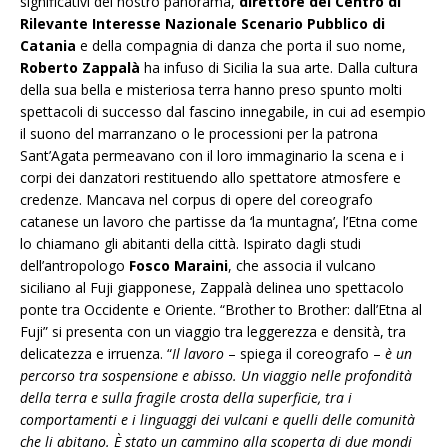
significativi del nostro panorama,
direttore del Centro di
Rilevante Interesse Nazionale Scenario Pubblico di
Catania
e della compagnia di danza che porta il suo nome,
Roberto Zappalà
ha infuso di Sicilia la sua arte. Dalla cultura
della sua bella e misteriosa terra hanno preso spunto molti
spettacoli di successo dal fascino innegabile, in cui ad esempio
il suono del marranzano o le processioni per la patrona
Sant’Agata permeavano con il loro immaginario la scena e i
corpi dei danzatori restituendo allo spettatore atmosfere e
credenze. Mancava nel corpus di opere del coreografo
catanese un lavoro che partisse da ‘la muntagna’, l’Etna come
lo chiamano gli abitanti della città. Ispirato dagli studi
dell’antropologo
Fosco Maraini
, che associa il vulcano
siciliano al Fuji giapponese, Zappalà delinea uno spettacolo
ponte tra Occidente e Oriente. “Brother to Brother: dall’Etna al
Fuji” si presenta con un viaggio tra leggerezza e densità, tra
delicatezza e irruenza. “
Il lavoro
– spiega il coreografo –
è un
percorso tra sospensione e abisso. Un viaggio nelle profondità
della terra e sulla fragile crosta della superficie, tra i
comportamenti e i linguaggi dei vulcani e quelli delle comunità
che li abitano. È stato un cammino alla scoperta di due mondi