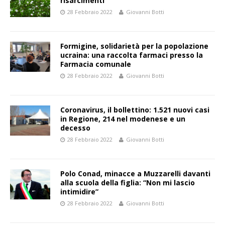
risarcimenti
28 Febbraio 2022
Giovanni Botti
Formigine, solidarietà per la popolazione
ucraina: una raccolta farmaci presso la
Farmacia comunale
28 Febbraio 2022
Giovanni Botti
Coronavirus, il bollettino: 1.521 nuovi casi
in Regione, 214 nel modenese e un
decesso
28 Febbraio 2022
Giovanni Botti
Polo Conad, minacce a Muzzarelli davanti
alla scuola della figlia: “Non mi lascio
intimidire”
28 Febbraio 2022
Giovanni Botti