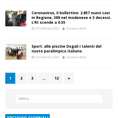
Coronavirus, il bollettino: 2.857 nuovi casi
in Regione, 389 nel modenese e 3 decessi.
L’Rt scende a 0.55
25 Febbraio 2022
Giovanni Botti
Sport: alle piscine Dogali i talenti del
nuoto paralimpico italiano
25 Febbraio 2022
Giovanni Botti
1
2
3
…
12
»
ARCHIVIO GIORNALI