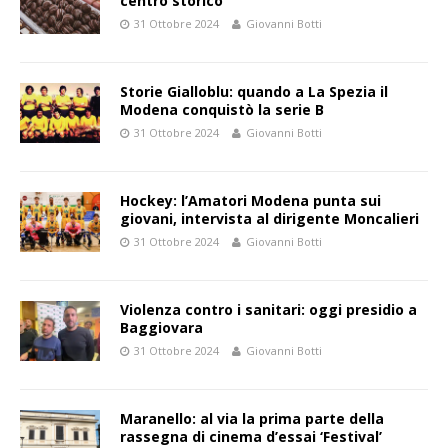
centro storico
31 Ottobre 2024
Giovanni Botti
Storie Gialloblu: quando a La Spezia il
Modena conquistò la serie B
31 Ottobre 2024
Giovanni Botti
Hockey: l’Amatori Modena punta sui
giovani, intervista al dirigente Moncalieri
31 Ottobre 2024
Giovanni Botti
Violenza contro i sanitari: oggi presidio a
Baggiovara
31 Ottobre 2024
Giovanni Botti
Maranello: al via la prima parte della
rassegna di cinema d’essai ‘Festival’