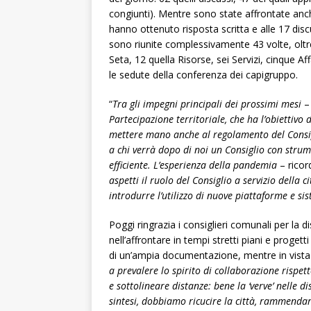
congiunti). Mentre sono state affrontate anche
hanno ottenuto risposta scritta e alle 17 dis
sono riunite complessivamente 43 volte, oltr
Seta, 12 quella Risorse, sei Servizi, cinque Aff
le sedute della conferenza dei capigruppo.
“
Tra gli impegni principali dei prossimi mesi
–
Partecipazione territoriale, che ha l’obiettivo d
mettere mano anche al regolamento del Cons
a chi verrà dopo di noi un Consiglio con strum
efficiente. L’esperienza della pandemia
– ricor
aspetti il ruolo del Consiglio a servizio della 
introdurre l’utilizzo di nuove piattaforme e sis
Poggi ringrazia i consiglieri comunali per la d
nell’affrontare in tempi stretti piani e proge
di un’ampia documentazione, mentre in vista 
a prevalere lo spirito di collaborazione rispet
e sottolineare distanze: bene la ‘verve’ nelle 
sintesi, dobbiamo ricucire la città, rammenda