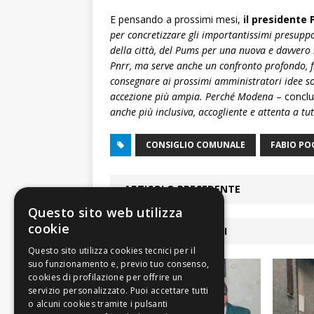
E pensando a prossimi mesi,
il presidente 
per concretizzare gli importantissimi presuppo
della città, del Pums per una nuova e davvero s
Pnrr, ma serve anche un confronto profondo, fra
consegnare ai prossimi amministratori idee sos
accezione più ampia. Perché Modena
– concl
anche più inclusiva, accogliente e attenta a tu
CONSIGLIO COMUNALE
FABIO PO
ARTICOLO PRECEDENTE
Questo sito web utilizza
cookie
ARTICOLI COLLEGATI