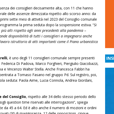
senza dei consiglieri decisamente alta, con 11 che hanno
rale delle assenze dimezzata rispetto allo scorso anno: da
 primi sette mesi di attività nel 2023 del Consiglio comunale
programma la prima seduta dopo la sospensione estiva. “
Si
n più alti rispetto agli anni precedenti alla pandemia
–
ande disponibilità di tutti i consiglieri a impegnarsi anche
 lavoro istruttorio di atti importanti come il Piano urbanistico
elli
, è uno degli 11 consiglieri comunale sempre presenti
INS
i, Federica Di Padova, Marco Forghieri, Piergiulio Giacobazzi,
pa e Vincenzo Walter Stella. Anche Francesca Fabbri ha
bentrata a Tomaso Fasano nel gruppo Pd. Sul registro, poi,
 sola seduta: Paola Aime, Lucia Connola, Andrea Giordani,
e del Consiglio
, rispetto alle 34 dello stesso periodo dello
gli question time riservati alle interrogazioni”, spiega
e da 45 a 64. Ed è alto anche il numero di mozioni e ordini
pprovati (30 di maggioranza, 12 delle opposizioni, cinque