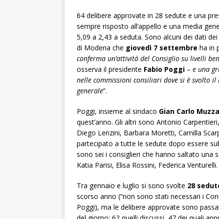
64 delibere approvate in 28 sedute e una pre
sempre risposto all’appello e una media gene
5,09 a 2,43 a seduta. Sono alcuni dei dati dei
di Modena che
giovedì 7 settembre
ha in 
conferma un’attività del Consiglio su livelli be
osserva il presidente
Fabio Poggi
–
e una gr
nelle commissioni consiliari dove si è svolto il
generale
”.
Poggi, insieme al sindaco
Gian Carlo Muzzar
quest’anno. Gli altri sono Antonio Carpentier
Diego Lenzini, Barbara Moretti, Camilla Scar
partecipato a tutte le sedute dopo essere su
sono sei i consiglieri che hanno saltato una
Katia Parisi, Elisa Rossini, Federica Venturelli.
Tra gennaio e luglio si sono svolte
28 sedut
scorso anno (“non sono stati necessari i Consi
Poggi), ma le delibere approvate sono passat
del giorno: 62 quelli discussi, 47 dei quali a