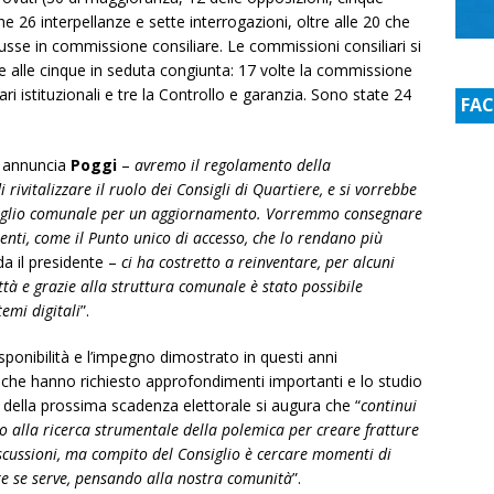
 26 interpellanze e sette interrogazioni, oltre alle 20 che
cusse in commissione consiliare. Le commissioni consiliari si
e alle cinque in seduta congiunta: 17 volte la commissione
ari istituzionali e tre la Controllo e garanzia. Sono state 24
FA
 annuncia
Poggi
–
avremo il regolamento della
i rivitalizzare il ruolo dei Consigli di Quartiere, e si vorrebbe
iglio comunale per un aggiornamento. Vorremmo consegnare
enti, come il Punto unico di accesso, che lo rendano più
da il presidente –
ci ha costretto a reinventare, per alcuni
città e grazie alla struttura comunale è stato possibile
temi digitali
”.
isponibilità e l’impegno dimostrato in questi anni
tti che hanno richiesto approfondimenti importanti e lo studio
della prossima scadenza elettorale si augura che “
continui
to alla ricerca strumentale della polemica per creare fratture
discussioni, ma compito del Consiglio è cercare momenti di
re se serve, pensando alla nostra comunità
”.