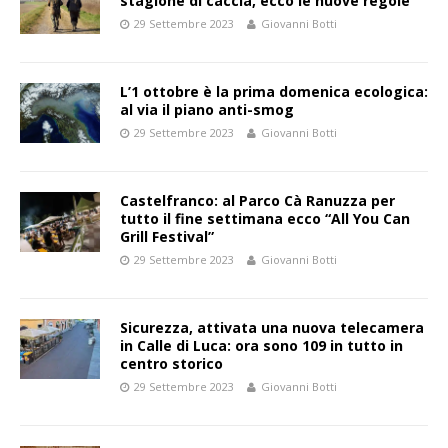
stagione di caccia, ecco le nuove regole
29 Settembre 2023
Giovanni Botti
L’1 ottobre è la prima domenica ecologica:
al via il piano anti-smog
29 Settembre 2023
Giovanni Botti
Castelfranco: al Parco Cà Ranuzza per
tutto il fine settimana ecco “All You Can
Grill Festival”
29 Settembre 2023
Giovanni Botti
Sicurezza, attivata una nuova telecamera
in Calle di Luca: ora sono 109 in tutto in
centro storico
29 Settembre 2023
Giovanni Botti