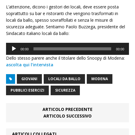
L’attenzione, dicono i gestori dei locali, deve essere posta
soprattutto su bar e ristoranti che vengono trasformati in
locali da ballo, spesso sovraffollati e senza le misure di
sicurezza adeguate. Sentiamo Paolo Buzzega, presidente del
Sindacato italiano locali da ballo:
Audio
00:00
00:00
Player
Dello stesso parere anche il titolare dello Snoopy di Modena:
ascolta qui l’intervista
GIOVANI
LOCALI DA BALLO
MODENA
PUBBLICI ESERCIZI
SICUREZZA
ARTICOLO PRECEDENTE
ARTICOLO SUCCESSIVO
ARTICOLI COLLEGATI