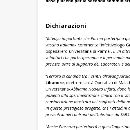
dose placebo per la seconda somministra
Dichiarazioni
“
Ritengo importante che Parma partecipi a que
vaccino italiano
– commenta l’infettivologo
G
ospedaliero-universitaria di Parma-.
È un altr
volontari che parteciperanno e il personale medi
previste, oltre al supporto dei Laboratori e de
“
Ferrara si candida tra i centri all’avanguardia
Libanore
, direttore Unità Operativa di Malat
Universitaria-.
Abbiamo
ricevuto infatti, dopo la
pazienti alla sperimentazione clinica con il vac
considerazione mostrata nei confronti della no
in questo prestigioso progetto, che i cittadi
preventiva nei confronti dell’infezione da SAR
“
Anche Piacenza parteciperà a quest’important