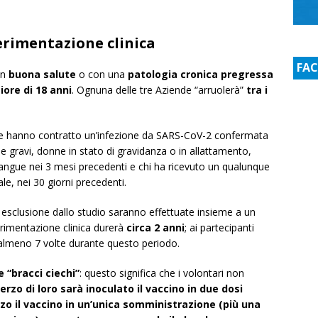
perimentazione clinica
FA
in
buona salute
o con una
patologia cronica pregressa
ore di 18 anni
. Ognuna delle tre Aziende “arruolerà”
tra i
e hanno contratto un’infezione da SARS-CoV-2 confermata
tie gravi, donne in stato di gravidanza o in allattamento,
angue nei 3 mesi precedenti e chi ha ricevuto un qualunque
le, nei 30 giorni precedenti.
 ed esclusione dallo studio saranno effettuate insieme a un
erimentazione clinica durerà
circa 2 anni
; ai partecipanti
o almeno 7 volte durante questo periodo.
e “bracci ciechi”
: questo significa che i volontari non
erzo di loro sarà inoculato il vaccino in due dosi
rzo il vaccino in un’unica somministrazione (più una