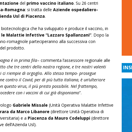
ntazione
del
primo vaccino italiano
. Su 26 centri
lia-Romagna
: si tratta delle
Aziende ospedaliero-
ienda Usl di Piacenza
.
 biotecnologica che ha sviluppato e produce il vaccino, in
 le Malattie Infettive “Lazzaro Spallanzani”
. Dopo la
liano-romagnole parteciperanno alla successiva con
a del prodotto.
agna è in prima fila
– commenta l’assessore regionale alle
fatto che tre centri della nostra regione, e tre nostri valenti
INS
lti ci riempie di orgoglio. Allo stesso tempo- prosegue
 contro il Covid, per di più tutta italiana, è un’ulteriore
n questo virus, il più presto possibile. Nel frattempo,
cedere con i vaccini di cui già disponiamo
”.
ivologo
Gabriele Missale
(Unità Operativa Malattie Infettive
rrara
da
Marco Libanore
(direttore Unità Operativa di
iversitaria) e a
Piacenza
da
Mauro Codeluppi
(direttore
e dell’Azienda Usl).