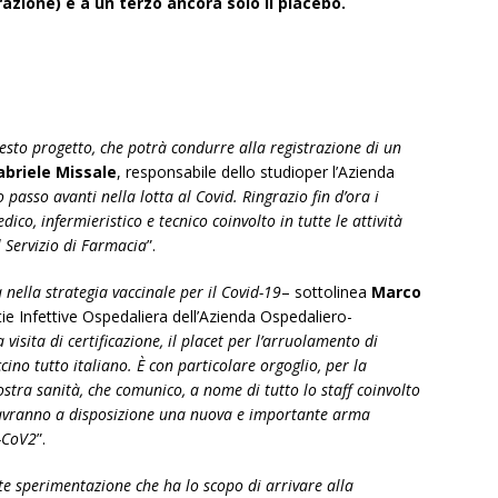
zione) e a un terzo ancora solo il placebo.
sto progetto, che potrà condurre alla registrazione di un
abriele Missale
, responsabile dello studioper l’Azienda
o passo avanti nella lotta al Covid. Ringrazio fin d’ora i
co, infermieristico e tecnico coinvolto in tutte le attività
l Servizio di Farmacia
”.
 nella strategia vaccinale per il Covid-19
– sottolinea
Marco
tie Infettive Ospedaliera dell’Azienda Ospedaliero-
 visita di certificazione, il placet per l’arruolamento di
cino tutto italiano. È con particolare orgoglio, per la
stra sanità, che comunico, a nome di tutto lo staff coinvolto
ni avranno a disposizione una nuova e importante arma
S-CoV2
”.
e sperimentazione che ha lo scopo di arrivare alla