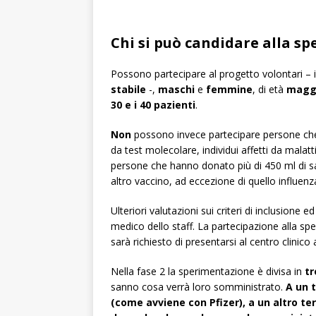
Chi si può candidare alla s
Possono partecipare al progetto volontari – 
stabile
-,
maschi
e
femmine
, di età
maggi
30 e i 40 pazienti
.
Non
possono invece partecipare persone ch
da test molecolare, individui affetti da malat
persone che hanno donato più di 450 ml di s
altro vaccino, ad eccezione di quello influenza
Ulteriori valutazioni sui criteri di inclusione
medico dello staff. La partecipazione alla sp
sarà richiesto di presentarsi al centro clinic
Nella fase 2 la sperimentazione è divisa in
tr
sanno cosa verrà loro somministrato.
A un t
(come avviene con Pfizer), a un altro te