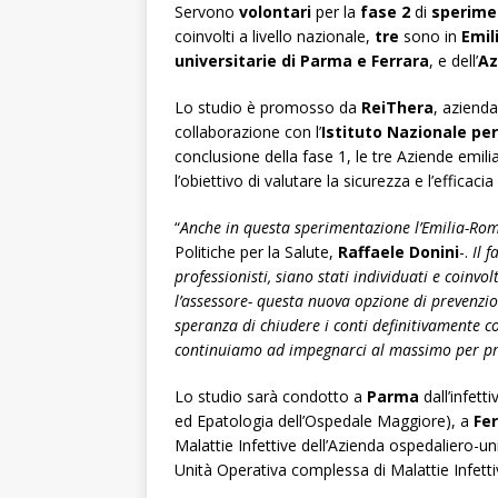
Servono
volontari
per la
fase 2
di
sperime
coinvolti a livello nazionale,
tre
sono in
Emi
universitarie di Parma e Ferrara
, e dell’
Az
Lo studio è promosso da
ReiThera
, azienda
collaborazione con l’
Istituto Nazionale per
conclusione della fase 1, le tre Aziende emi
l’obiettivo di valutare la sicurezza e l’efficaci
“
Anche in questa sperimentazione l’Emilia-Rom
Politiche per la Salute,
Raffaele Donini
-.
Il 
professionisti, siano stati individuati e coinvo
l’assessore- questa nuova opzione di prevenzione
speranza di chiudere i conti definitivamente co
continuiamo ad impegnarci al massimo per pro
Lo studio sarà condotto a
Parma
dall’infett
ed Epatologia dell’Ospedale Maggiore), a
Fe
Malattie Infettive dell’Azienda ospedaliero-un
Unità Operativa complessa di Malattie Infettiv