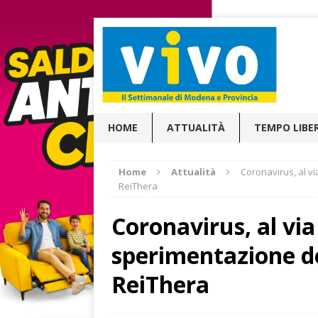
HOME
ATTUALITÀ
TEMPO LIBE
Home
Attualità
Coronavirus, al vi
ReiThera
Coronavirus, al via 
sperimentazione de
ReiThera