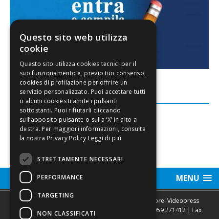
Questo sito web utilizza
cookie
FACEBOOK
Leggi di più
STRETTAMENTE NECESSARI
MENU
PERFORMANCE
TARGETING
Sede legale, Redazione, pubblicità e annunci Editore: Videopress
Modena S.r.l. via Emilia Est, 402/6 - Modena | Tel.
059 271412
| Fax
NON CLASSIFICATI