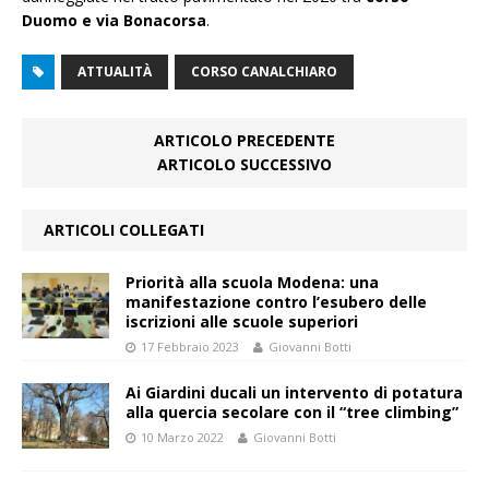
Duomo e via Bonacorsa
.
ATTUALITÀ
CORSO CANALCHIARO
ARTICOLO PRECEDENTE
ARTICOLO SUCCESSIVO
ARTICOLI COLLEGATI
Priorità alla scuola Modena: una
manifestazione contro l’esubero delle
iscrizioni alle scuole superiori
17 Febbraio 2023
Giovanni Botti
Ai Giardini ducali un intervento di potatura
alla quercia secolare con il “tree climbing”
10 Marzo 2022
Giovanni Botti