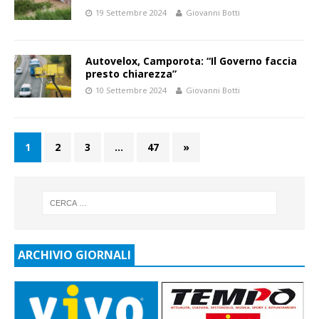
19 Settembre 2024
Giovanni Botti
Autovelox, Camporota: “Il Governo faccia
presto chiarezza”
10 Settembre 2024
Giovanni Botti
1
2
3
…
47
»
ARCHIVIO GIORNALI