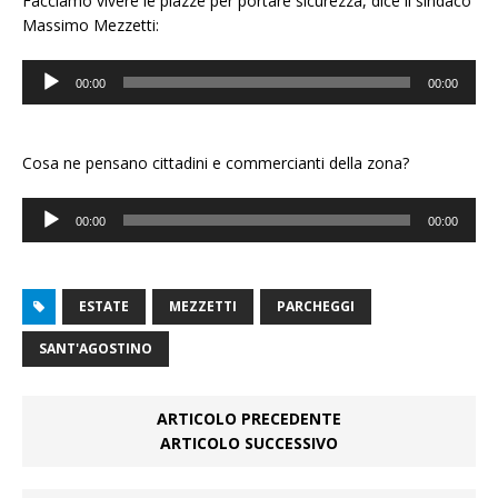
Facciamo vivere le piazze per portare sicurezza, dice il sindaco
Massimo Mezzetti:
Audio
00:00
00:00
Player
Cosa ne pensano cittadini e commercianti della zona?
Audio
00:00
00:00
Player
ESTATE
MEZZETTI
PARCHEGGI
SANT'AGOSTINO
ARTICOLO PRECEDENTE
ARTICOLO SUCCESSIVO