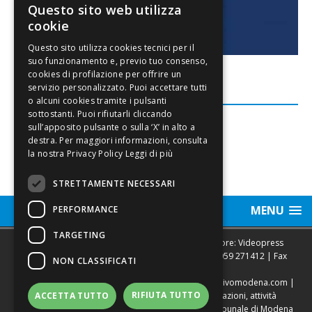
Questo sito web utilizza
cookie
FACEBOOK
Leggi di più
STRETTAMENTE NECESSARI
MENU
PERFORMANCE
TARGETING
Sede legale, Redazione, pubblicità e annunci Editore: Videopress
Modena S.r.l. via Emilia Est, 402/6 - Modena | Tel.
059 271412
| Fax
NON CLASSIFICATI
0593682441
Direttore Resp. Giovanni Botti | email:
redazione@vivomodena.com
|
RIFIUTA TUTTO
www.vivomodena.it
| Diffusione gratuita in abitazioni, attività
ACCETTA TUTTO
commerciali, edicole di Modena. Autorizzazione Tribunale di Modena