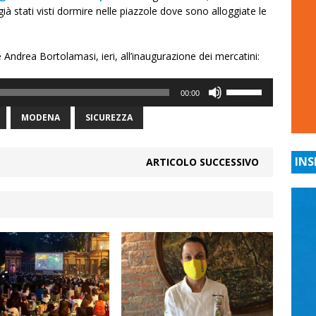
 già stati visti dormire nelle piazzole dove sono alloggiate le
 Andrea Bortolamasi, ieri, all’inaugurazione dei mercatini:
Usa
00:00
i
tasti
MODENA
SICUREZZA
freccia
su/giù
INS
ARTICOLO SUCCESSIVO
per
aumentare
o
diminuire
il
volume.