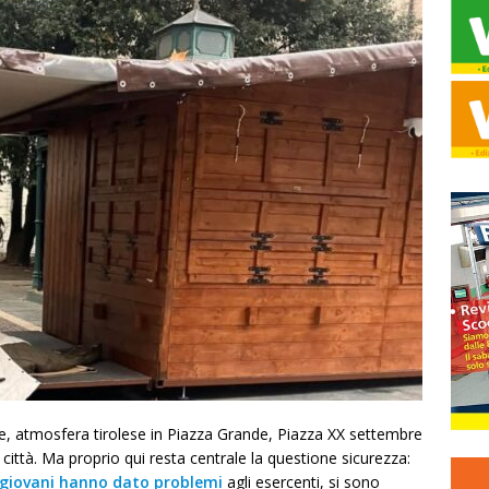
ge, atmosfera tirolese in Piazza Grande, Piazza XX settembre
 città. Ma proprio qui resta centrale la questione sicurezza:
 giovani hanno dato problemi
agli esercenti, si sono