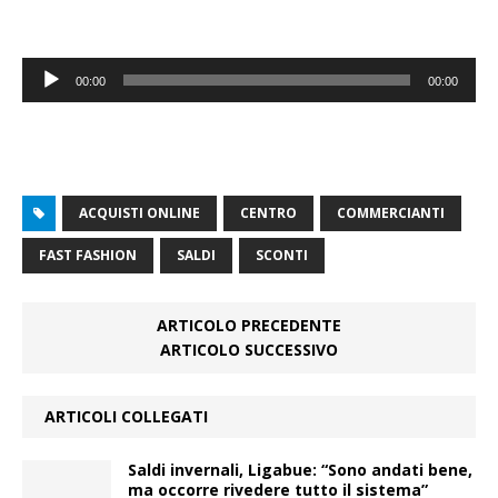
Audio
00:00
00:00
Player
ACQUISTI ONLINE
CENTRO
COMMERCIANTI
FAST FASHION
SALDI
SCONTI
ARTICOLO PRECEDENTE
ARTICOLO SUCCESSIVO
ARTICOLI COLLEGATI
Saldi invernali, Ligabue: “Sono andati bene,
ma occorre rivedere tutto il sistema”