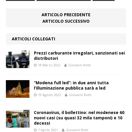
ARTICOLO PRECEDENTE
ARTICOLO SUCCESSIVO
ARTICOLI COLLEGATI
Prezzi carburante irregolari, sanzionati sei
distributori
18 Marzo 2022
Giovanni Botti
“Modena full led”: in due anni tutta
l’illuminazione pubblica sarà a led
19 Agosto 2022
Giovanni Botti
Coronavirus, il bollettino: nel modenese 60
nuovi casi (su quasi 32 mila tamponi) e 10
decessi
7 Aprile 2021
Giovanni Botti