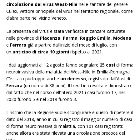
circolazione del virus West-Nile
nelle zanzare del genere
Culex, vettore principale del virus nel territorio regionale, come
d’altra parte nel vicino Veneto.
La presenza del virus è stata verificata in zanzare catturate
nelle province di
Piacenza
,
Parma
,
Reggio Emilia
,
Modena
e
Ferrara
già a partire dall’inizio del mese di luglio, con
un
anticipo di circa 10 giorni
rispetto al 2021.
I dati aggiornati al 12 agosto fanno segnalare
25 casi
di forma
neuroinvasiva della malattia del West-Nile in Emilia-Romagna.
C’è stato purtroppo anche
un decesso
, registrato dall’Ausl di
Ferrara
(un uomo di 88 anni). Il trend in crescita è dimostrato
dal fatto che nel corso dell’intero 2021 i casi furono 17, nel
2020 furono 5 e nel 2019 furono 3.
Il rischio che la Regione vuole scongiurare è quello di ripetere il
dato del 2018, anno in cui si registrò il maggior numero di casi
di forma neuroinvasiva di malattia, con 101 casi registrati:
anche allora era stata rilevata una circolazione precoce del
virus.