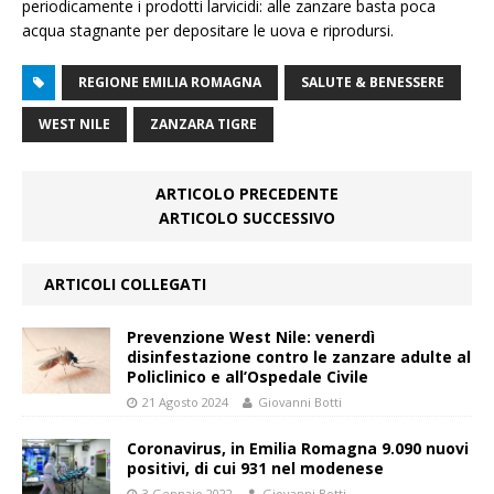
periodicamente i prodotti larvicidi: alle zanzare basta poca
acqua stagnante per depositare le uova e riprodursi.
REGIONE EMILIA ROMAGNA
SALUTE & BENESSERE
WEST NILE
ZANZARA TIGRE
ARTICOLO PRECEDENTE
ARTICOLO SUCCESSIVO
ARTICOLI COLLEGATI
Prevenzione West Nile: venerdì
disinfestazione contro le zanzare adulte al
Policlinico e all’Ospedale Civile
21 Agosto 2024
Giovanni Botti
Coronavirus, in Emilia Romagna 9.090 nuovi
positivi, di cui 931 nel modenese
3 Gennaio 2022
Giovanni Botti