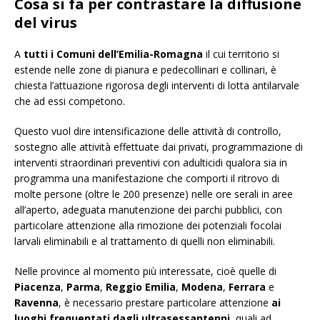
Cosa si fa per contrastare la diffusione
del virus
A
tutti i Comuni dell’Emilia-Romagna
il cui territorio si
estende nelle zone di pianura e pedecollinari e collinari, è
chiesta l’attuazione rigorosa degli interventi di lotta antilarvale
che ad essi competono.
Questo vuol dire intensificazione delle attività di controllo,
sostegno alle attività effettuate dai privati, programmazione di
interventi straordinari preventivi con adulticidi qualora sia in
programma una manifestazione che comporti il ritrovo di
molte persone (oltre le 200 presenze) nelle ore serali in aree
all’aperto, adeguata manutenzione dei parchi pubblici, con
particolare attenzione alla rimozione dei potenziali focolai
larvali eliminabili e al trattamento di quelli non eliminabili.
Nelle province al momento più interessate, cioè quelle di
Piacenza
,
Parma
,
Reggio Emilia
,
Modena
,
Ferrara
e
Ravenna
, è necessario prestare particolare attenzione
ai
luoghi frequentati dagli ultrasessantenni
, quali ad