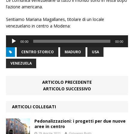
Le comunità venezuelane di tutto il mondo sono in festa dopo
l’azione americana.
Sentiamo Mariana Magallanes, titolare di un locale
venezuelano in centro a Modena:
Audio
00:00
00:00
Player
CENTRO STORICO
MADURO
USA
VENEZUELA
ARTICOLO PRECEDENTE
ARTICOLO SUCCESSIVO
ARTICOLI COLLEGATI
Pedonalizzazioni: i progetti per due nuove
aree in centro
29 Aprile 2021
Giovanni Botti