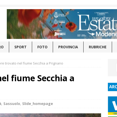
RO
SPORT
FOTO
PROVINCIA
RUBRICHE
re trovato nel fiume Secchia a Prignano
el fiume Secchia a
ARC
à
,
Sassuolo
,
Slide_homepage