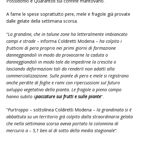
Possidonio e Quarantoli sul confine mantovano.
A farne le spese soprattutto pere, mele e fragole già provate
dalle gelate della settimana scorsa.
“
La grandine, che in talune zone ha letteralmente imbiancato
campi e strade
– informa Coldiretti Modena –
ha colpito i
frutticini di pera proprio nei primi giorni di formazione
danneggiandoli in modo da provocarne la caduta o
danneggiandoli in modo tale da impedirne la crescita o
lasciando deformazioni tali da renderli non adatti alla
commercializzazione. Sulle piante di pero e mele si registrano
anche perdite di foglie e rami con ripercussioni sul futuro
sviluppo vegetativo della pianta. Le fragole a pieno campo
hanno subito s
paccature sui frutti e sulle piante
“.
“
Purtroppo
– sottolinea Coldiretti Modena –
la grandinata si è
abbattuta su un territorio già colpito dalla straordinaria gelata
che nella settimana scorsa aveva portato la colonnina di
mercurio a – 5,1 ben al di sotto della media stagionale
“.