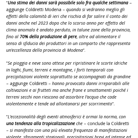
“
Una stima dei danni sarà possibile solo fra qualche settimana
–
aggiunge Coldiretti Modena –
quando si vedranno meglio gli
effetti della calamità di ieri che rischia di far salire il conto dei
danni anche nel 2023 dopo che lo scorso anno per effetto del
clima anomalo è andato perduto, in talune zone della provincia,
fino al
70% della produzione di pere
, oltre ad alimentare il
senso di sfiducia dei produttori in un comparto che rappresenta
un’eccellenza della provincia di Modena
“.
“
Se pioggia e neve sono attese per ripristinare le scorte idriche
in laghi, fiumi, terreni e montagne, i forti temporali con
precipitazioni violente soprattutto se accompagnati da grandine
– aggiunge Coldiretti –
hanno provocato danni irreparabili alle
coltivazioni e ai frutteti ma anche frane e smottamenti poiché i
terreni secchi non riescono ad assorbire l’acqua che cade
violentemente e tende ad allontanarsi per scorrimento
“.
“
L’eccezionalità degli eventi atmosferici è ormai la norma, con
una tendenza alla tropicalizzazione
che
– conclude la Coldiretti
–
si manifesta con una più elevata frequenza di manifestazioni
violente, sfasamenti stagionali, precipitazioni brevi ed intense ed