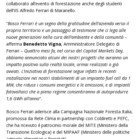
collaborato all’evento di forestazione anche degli studenti
dell’IIS Alfredo Ferrari di Maranello.
“
Bosco Ferrari è un segno della gratitudine dell’azienda verso il
proprio territorio e un passaggio di testimone che ci lega alle
nuove generazioni nella cura dell’ambiente e della comunità –
afferma
Benedetto Vigna
, Amministratore Delegato di
Ferrari –
Quattro mesi fa, nel corso del Capital Markets Day,
abbiamo annunciato alcuni dei nostri progetti che avranno un
impatto positivo sulla realtà locale, ormai realizzati o già
avviati. L’iniziativa di forestazione segue infatti le recenti
installazioni nei nostri stabilimenti di un impianto fuel cell da 1
MW, che riduce i consumi energetici e le emissioni, e di impianti
fotovoltaici che a pieno regime consentiranno di autoprodurre
1,6 GWh all’anno
”.
Bosco Ferrari aderisce alla Campagna Nazionale Foresta Italia,
promossa da Rete Clima in partnership con Coldiretti e PEFC,
che ha ricevuto il patrocinio morale del MITE (Ministero della
Transizione Ecologica) e del MIPAAF (Ministero delle politiche
agricole alimentari e forestali).