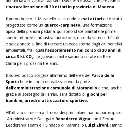
annunciato al Capital Markets Day della Rossa, che prevede la
rinaturalizzazione di 30 ettari in provincia di Modena.
Il primo bosco di Maranello si estende su
sei ettari
ed è stato
progettato come un
querco-carpineto
, una formazione
tipica della pianura padana: qui sono state piantate le prime
specie arboree e arbustive autoctone, nate da semi certificati
e selezionate al fine di ricreare un ecosistema dagli alti benefici
ambientali, fra i quali
l’assorbimento nel corso di 30 anni di
circa 3 kt CO
. Le giovani piante saranno curate da Rete
2
Clima per i prossimi tre anni.
Il nuovo bosco sorgerà all’interno dell’area del
Parco dello
Sport
che è in corso di realizzazione da parte
dell’amministrazione comunale di Maranello
e che, anche
grazie al sostegno di Ferrari, sarà dotato di
giochi per
bambini, arredi e attrezzature sportive.
All’attività di messa a dimora dei primi alberi hanno partecipato
l’Amministratore Delegato
Benedetto Vigna
con il Ferrari
Leadership Team e il Sindaco di Maranello
Luigi Zironi
. Hanno