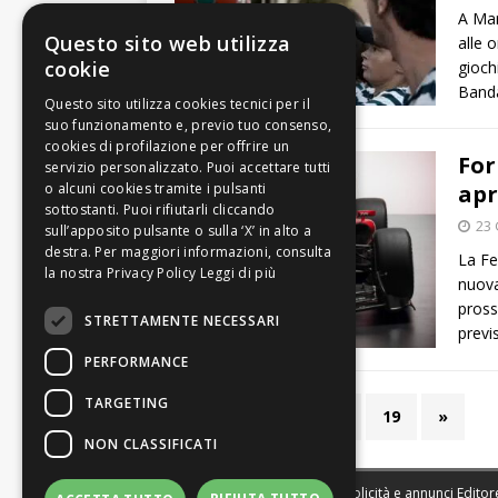
A Mar
Questo sito web utilizza
alle 
cookie
gioch
Banda
For
apr
23
La Fe
Leggi di più
nuova
pross
STRETTAMENTE NECESSARI
previ
PERFORMANCE
TARGETING
1
2
3
…
19
»
NON CLASSIFICATI
Sede legale, Redazione, pubblicità e annunci Editore