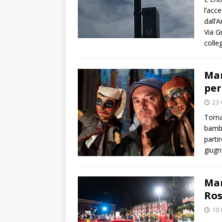
l’acc
dall’
Via G
colle
Mar
per
23 
Torna
bambi
parti
giug
Mar
Ros
10 