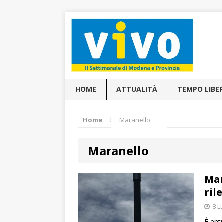
HOME
ATTUALITÀ
TEMPO LIBE
Home
Maranello
Maranello
Mar
ril
8 L
È ent