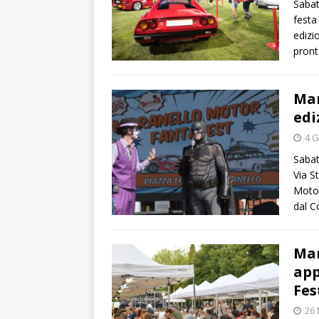
Sabat
festa
edizi
pront
Mar
edi
4 G
Sabat
Via S
Motor
dal C
Mar
app
Fes
26 