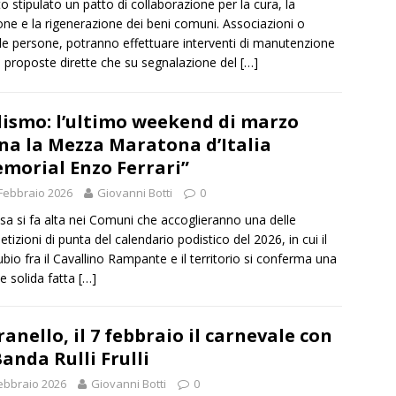
to stipulato un patto di collaborazione per la cura, la
one e la rigenerazione dei beni comuni. Associazioni o
le persone, potranno effettuare interventi di manutenzione
u proposte dirette che su segnalazione del
[…]
ismo: l’ultimo weekend di marzo
na la Mezza Maratona d’Italia
morial Enzo Ferrari”
Febbraio 2026
Giovanni Botti
0
esa si fa alta nei Comuni che accoglieranno una delle
tizioni di punta del calendario podistico del 2026, in cui il
bio fra il Cavallino Rampante e il territorio si conferma una
e solida fatta
[…]
anello, il 7 febbraio il carnevale con
Banda Rulli Frulli
ebbraio 2026
Giovanni Botti
0