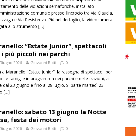
ertamento delle violazioni semaforiche, installato
Amministrazione comunale presso l’incrocio tra Via Claudia,
rizzaga e Via Resistenza. Più nel dettaglio, la videocamera
gata allo strumento
[…]
anello: “Estate Junior”, spettacoli
 i più piccoli nei parchi
Giugno 2026
Giovanni Botti
0
 a Maranello “Estate Junior”, la rassegna di spettacoli per
ni e famiglie in programma nei parchi e nelle frazioni, a
re dal 23 giugno e fino al 28 luglio. Si parte martedì 23
no
[…]
anello: sabato 13 giugno la Notte
sa, festa dei motori
Giugno 2026
Giovanni Botti
0