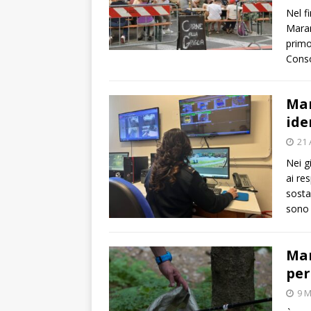
Nel f
Maran
primo
Conso
Mar
ide
21 
Nei gi
ai re
sosta 
sono 
Mar
per
9 M