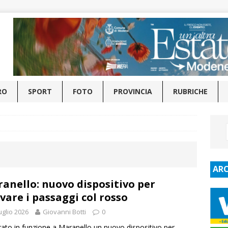
RO
SPORT
FOTO
PROVINCIA
RUBRICHE
ARC
anello: nuovo dispositivo per
evare i passaggi col rosso
uglio 2026
Giovanni Botti
0
rato in funzione a Maranello un nuovo dispositivo per