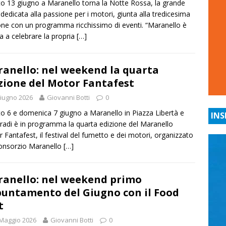
o 13 giugno a Maranello torna la Notte Rossa, la grande
 dedicata alla passione per i motori, giunta alla tredicesima
one con un programma ricchissimo di eventi. “Maranello è
a a celebrare la propria
[…]
anello: nel weekend la quarta
zione del Motor Fantafest
iugno 2026
Giovanni Botti
0
o 6 e domenica 7 giugno a Maranello in Piazza Libertà e
INS
tradi è in programma la quarta edizione del Maranello
 Fantafest, il festival del fumetto e dei motori, organizzato
onsorzio Maranello
[…]
anello: nel weekend primo
untamento del Giugno con il Food
t
Maggio 2026
Giovanni Botti
0