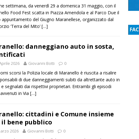
ine settimana, da venerdì 29 a domenica 31 maggio, con il
ello Food Fest scatta in Piazza Amendola e al Parco Due il
 appuntamento del Giugno Maranellese, organizzato dal
rzio ‘Terra del Mito’
[…]
FA
anello: danneggiano auto in sosta,
ntificati
Aprile 2026
Giovanni Botti
0
orni scorsi la Polizia locale di Maranello è riuscita a risalire
sponsabili di due danneggiamenti subiti da altrettante auto in
e segnalati dai rispettivi proprietari. Entrambi gli episodi
avvenuti in Via
[…]
anello: cittadini e Comune insieme
 il bene pubblico
arzo 2026
Giovanni Botti
0