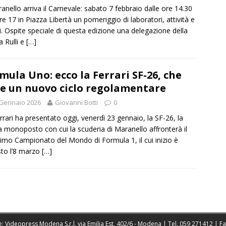
anello arriva il Carnevale: sabato 7 febbraio dalle ore 14.30
ore 17 in Piazza Libertà un pomeriggio di laboratori, attività e
i. Ospite speciale di questa edizione una delegazione della
 Rulli e
[…]
mula Uno: ecco la Ferrari SF-26, che
e un nuovo ciclo regolamentare
 Gennaio 2026
Giovanni Botti
0
rrari ha presentato oggi, venerdì 23 gennaio, la SF-26, la
 monoposto con cui la scuderia di Maranello affronterà il
imo Campionato del Mondo di Formula 1, il cui inizio è
sto l’8 marzo
[…]
: Videopress Modena S.r.l. via Emilia Est, 402/6 - Modena | Tel.
059 271412
| F