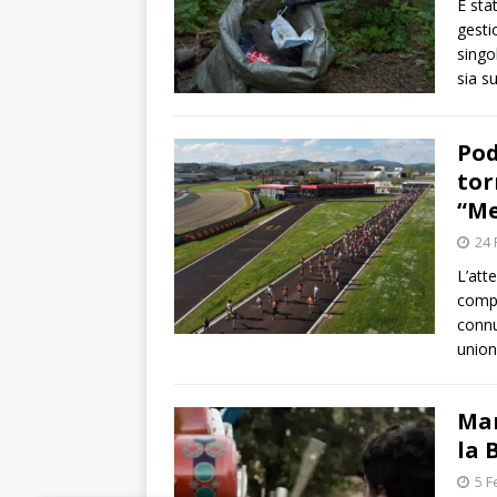
È sta
gesti
singo
sia s
Pod
tor
“Me
24 
L’att
compe
connu
union
Mar
la 
5 F