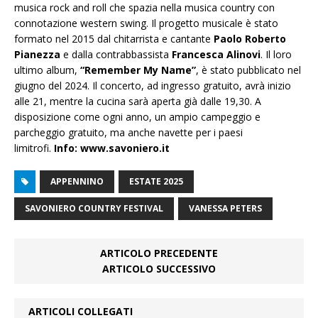
musica rock and roll che spazia nella musica country con
connotazione western swing. Il progetto musicale è stato
formato nel 2015 dal chitarrista e cantante
Paolo Roberto
Pianezza
e dalla contrabbassista
Francesca Alinovi
. Il loro
ultimo album,
“Remember My Name”
, è stato pubblicato nel
giugno del 2024. Il concerto, ad ingresso gratuito, avrà inizio
alle 21, mentre la cucina sarà aperta già dalle 19,30. A
disposizione come ogni anno, un ampio campeggio e
parcheggio gratuito, ma anche navette per i paesi
limitrofi.
Info: www.savoniero.it
APPENNINO
ESTATE 2025
SAVONIERO COUNTRY FESTIVAL
VANESSA PETERS
ARTICOLO PRECEDENTE
ARTICOLO SUCCESSIVO
ARTICOLI COLLEGATI