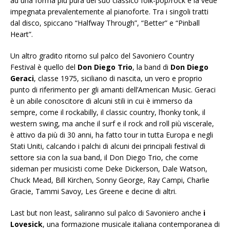
ad una forma più pura del suo classico folk-pop/rock e la vede
impegnata prevalentemente al pianoforte. Tra i singoli tratti
dal disco, spiccano “Halfway Through”, “Better” e “Pinball
Heart”.
Un altro gradito ritorno sul palco del Savoniero Country
Festival è quello del
Don Diego Trio
, la band di
Don Diego
Geraci
, classe 1975, siciliano di nascita, un vero e proprio
punto di riferimento per gli amanti dell’American Music. Geraci
è un abile conoscitore di alcuni stili in cui è immerso da
sempre, come il rockabilly, il classic country, l’honky tonk, il
western swing, ma anche il surf e il rock and roll più viscerale,
è attivo da più di 30 anni, ha fatto tour in tutta Europa e negli
Stati Uniti, calcando i palchi di alcuni dei principali festival di
settore sia con la sua band, il Don Diego Trio, che come
sideman per musicisti come Deke Dickerson, Dale Watson,
Chuck Mead, Bill Kirchen, Sonny George, Ray Campi, Charlie
Gracie, Tammi Savoy, Les Greene e decine di altri.
Last but non least, saliranno sul palco di Savoniero anche
i
Lovesick
, una formazione musicale italiana contemporanea di