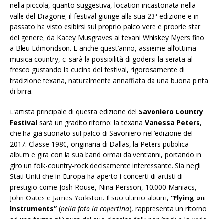
nella piccola, quanto suggestiva, location incastonata nella
valle del Dragone, il festival giunge alla sua 23ª edizione e in
passato ha visto esibirsi sul proprio palco vere e proprie star
del genere, da Kacey Musgraves ai texani Whiskey Myers fino
a Bleu Edmondson. E anche quest’anno, assieme all’ottima
musica country, ci sarà la possibilità di godersi la serata al
fresco gustando la cucina del festival, rigorosamente di
tradizione texana, naturalmente annaffiata da una buona pinta
di birra.
L’artista principale di questa edizione del
Savoniero Country
Festival
sarà un gradito ritorno: la texana
Vanessa Peters
,
che ha già suonato sul palco di Savoniero nell’edizione del
2017. Classe 1980, originaria di Dallas, la Peters pubblica
album e gira con la sua band ormai da vent’anni, portando in
giro un folk-country-rock decisamente interessante. Sia negli
Stati Uniti che in Europa ha aperto i concerti di artisti di
prestigio come Josh Rouse, Nina Persson, 10.000 Maniacs,
John Oates e James Yorkston. Il suo ultimo album,
“Flying on
Instruments”
(
nella foto la copertina
), rappresenta un ritorno