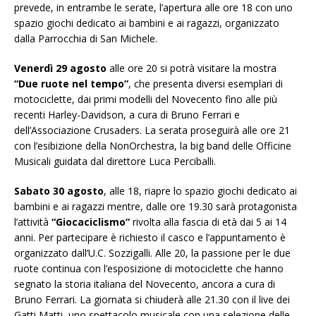
prevede, in entrambe le serate, l’apertura alle ore 18 con uno
spazio giochi dedicato ai bambini e ai ragazzi, organizzato
dalla Parrocchia di San Michele.
Venerdì 29 agosto
alle ore 20 si potrà visitare la mostra
“Due ruote nel tempo”
, che presenta diversi esemplari di
motociclette, dai primi modelli del Novecento fino alle più
recenti Harley-Davidson, a cura di Bruno Ferrari e
dell’Associazione Crusaders. La serata proseguirà alle ore 21
con l’esibizione della NonOrchestra, la big band delle Officine
Musicali guidata dal direttore Luca Perciballi.
Sabato 30 agosto
, alle 18, riapre lo spazio giochi dedicato ai
bambini e ai ragazzi mentre, dalle ore 19.30 sarà protagonista
l’attività
“Giocaciclismo”
rivolta alla fascia di età dai 5 ai 14
anni. Per partecipare è richiesto il casco e l’appuntamento è
organizzato dall’U.C. Sozzigalli. Alle 20, la passione per le due
ruote continua con l’esposizione di motociclette che hanno
segnato la storia italiana del Novecento, ancora a cura di
Bruno Ferrari. La giornata si chiuderà alle 21.30 con il live dei
Gatti Matti, uno spettacolo musicale con una selezione delle