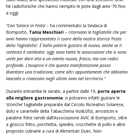
hit radiofoniche che hanno riempito le piste dagli anni ’70 fino
a oggi.
“Con ‘Solara in Festa’ –
ha commentato la Sindaca di
Bomporto,
Tania Meschiari
–
ritornano le tagliatelle che per
anni hanno rappresentato il cuore della nostra storica ‘Festa
della Tagliatella’. È bello poterle gustare di nuovo, anche se il
contesto è cambiato: oggi sono tante le associazioni che si sono
unite per dare vita a un evento nuovo, fresco, ma con radici
profonde. L’auspicio è che questa manifestazione possa
diventare una tradizione, come altri appuntamenti che abbiamo
lanciato o rilanciato negli ultimi anni nel territorio.”
Durante entrambe le serate, a partire dalle 19,
porte aperte
alla
migliore gastronomia
: si potranno infatti gustare le
‘storiche’ tagliatelle preparate dal Circolo Ricreativo Solarese,
dolci e caramelle della Tabaccheria Vizi&Sfizi, arrosticini e
patatine fritte serviti dall’Associazione AVIC di Bomporto, oltre
a gnocco fritto, porchetta, spiedini, crocchette di pollo e altre
proposte culinarie a cura di Alimentari Duec. Non