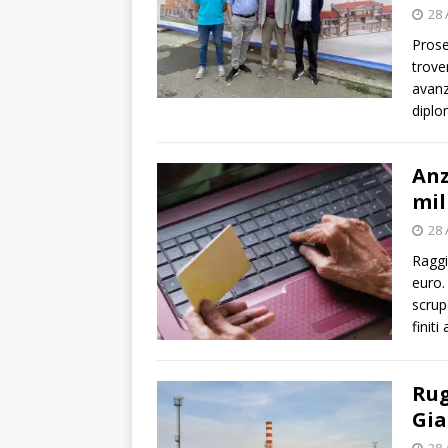
28 
Prose
trove
avanza
diplo
Anz
mil
28 
Raggi
euro.
scrup
finiti
Rug
Gia