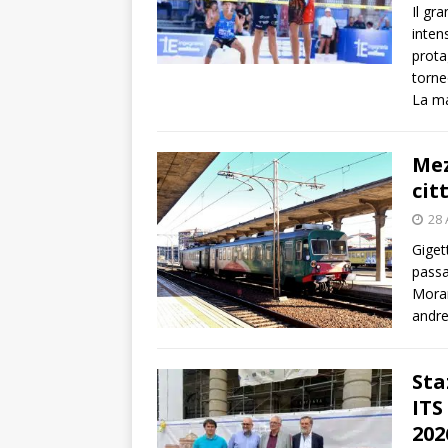
Il gr
inten
prota
torne
La ma
Mez
cit
28 
Giget
passag
Moran
andre
Sta
ITS
202