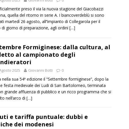
Agosto 2025
Giovanni Botti
0
ficialmente preso il via la nuova stagione del Giacobazzi
a, quella del ritorno in serie A. I biancoverdeblù si sono
ati martedì 26 agosto, all’’impianto di Collegarola per il
 di giorno di preparazione, agli ordini
[…]
tembre Formiginese: dalla cultura, al
letto al campionato degli
ndieratori
Agosto 2025
Giovanni Botti
0
 nella sua 54ª edizione il “Settembre formiginese”, dopo la
e festa medievale dei Ludi di San Bartolomeo, terminata
con grande affluenza di pubblico e un ricco programma che si
lto nell’arco di
[…]
iuti e tariffa puntuale: dubbi e
tiche dei modenesi