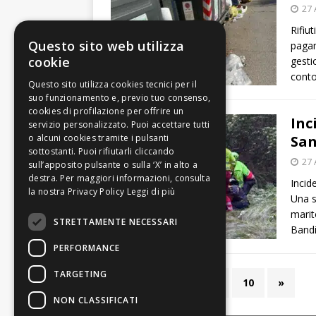
27 
Rifiut
Questo sito web utilizza
pagame
cookie
gesti
cont
Inc
San
27 
Incid
Leggi di più
Una s
marit
STRETTAMENTE NECESSARI
Bandi
PERFORMANCE
TARGETING
1
2
3
…
10
»
NON CLASSIFICATI