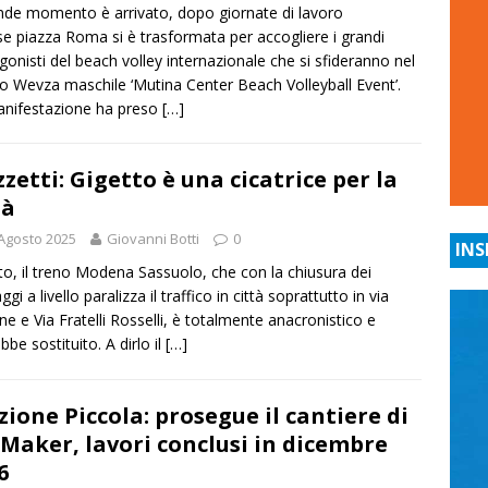
ande momento è arrivato, dopo giornate di lavoro
se piazza Roma si è trasformata per accogliere i grandi
gonisti del beach volley internazionale che si sfideranno nel
o Wevza maschile ‘Mutina Center Beach Volleyball Event’.
nifestazione ha preso
[…]
zetti: Gigetto è una cicatrice per la
tà
Agosto 2025
Giovanni Botti
0
INS
to, il treno Modena Sassuolo, che con la chiusura dei
gi a livello paralizza il traffico in città soprattutto in via
e e Via Fratelli Rosselli, è totalmente anacronistico e
bbe sostituito. A dirlo il
[…]
zione Piccola: prosegue il cantiere di
 Maker, lavori conclusi in dicembre
6