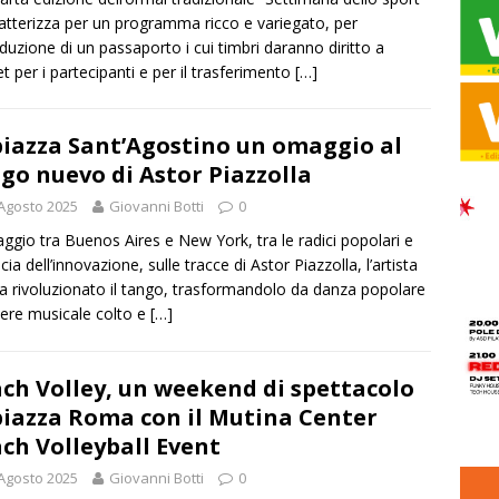
ratterizza per un programma ricco e variegato, per
roduzione di un passaporto i cui timbri daranno diritto a
t per i partecipanti e per il trasferimento
[…]
piazza Sant’Agostino un omaggio al
go nuevo di Astor Piazzolla
Agosto 2025
Giovanni Botti
0
aggio tra Buenos Aires e New York, tra le radici popolari e
cia dell’innovazione, sulle tracce di Astor Piazzolla, l’artista
a rivoluzionato il tango, trasformandolo da danza popolare
ere musicale colto e
[…]
ch Volley, un weekend di spettacolo
piazza Roma con il Mutina Center
ch Volleyball Event
Agosto 2025
Giovanni Botti
0