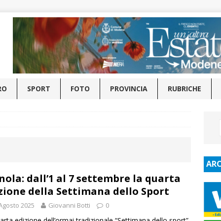
RO
SPORT
FOTO
PROVINCIA
RUBRICHE
ARC
nola: dall’1 al 7 settembre la quarta
zione della Settimana dello Sport
Agosto 2025
Giovanni Botti
0
arta edizione dell’ormai tradizionale “Settimana dello sport”