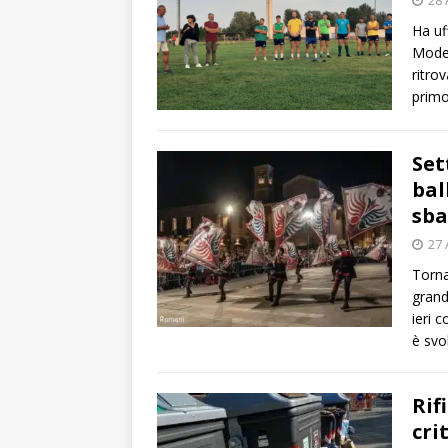
28 
Ha uf
Moden
ritrov
primo
Set
bal
sba
27 
Torna
grand
ieri 
è svo
Rif
cri