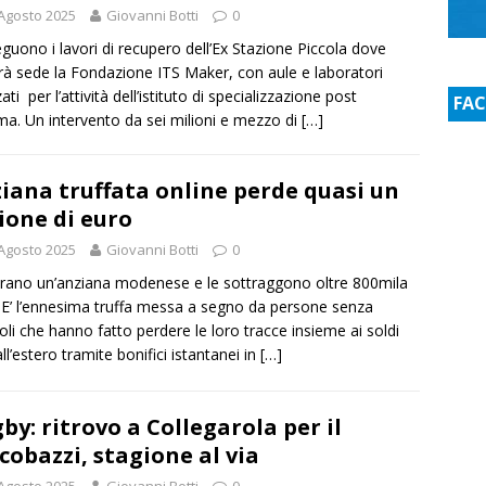
Agosto 2025
Giovanni Botti
0
guono i lavori di recupero dell’Ex Stazione Piccola dove
rà sede la Fondazione ITS Maker, con aule e laboratori
ti per l’attività dell’istituto di specializzazione post
FA
ma. Un intervento da sei milioni e mezzo di
[…]
iana truffata online perde quasi un
ione di euro
Agosto 2025
Giovanni Botti
0
rano un’anziana modenese e le sottraggono oltre 800mila
 E’ l’ennesima truffa messa a segno da persone senza
oli che hanno fatto perdere le loro tracce insieme ai soldi
 all’estero tramite bonifici istantanei in
[…]
by: ritrovo a Collegarola per il
cobazzi, stagione al via