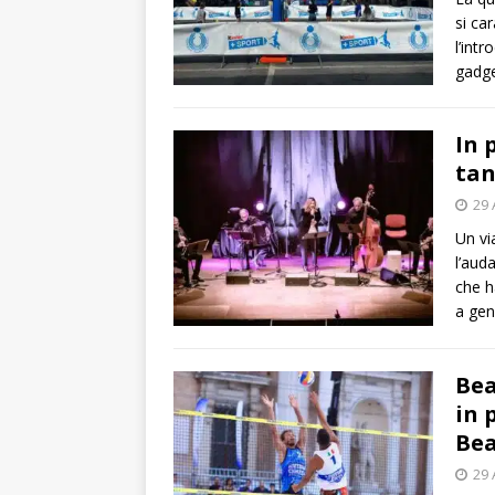
si ca
l’int
gadge
In 
tan
29 
Un vi
l’auda
che h
a gen
Bea
in 
Bea
29 