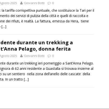
Agosto 2025
Giovanni Botti
0
i: la tariffa corrispettiva puntuale, che sostituisce la Tari per il
nto dei servizi di pulizia della città e quelli di raccolta e
one dei rifiuti, è realtà. La fattura, emessa da Hera, tiene
o
[…]
idente durante un trekking a
t’Anna Pelago, donna ferita
Agosto 2025
Giovanni Botti
0
ente durante un trekking ieri pomeriggio a Sant’Anna Pelago.
ignora di 62 anni residente a Guastalla si trovava insieme al
o su un sentiero nella zona dell’anello delle cascate della
ta. In un tratto
[…]